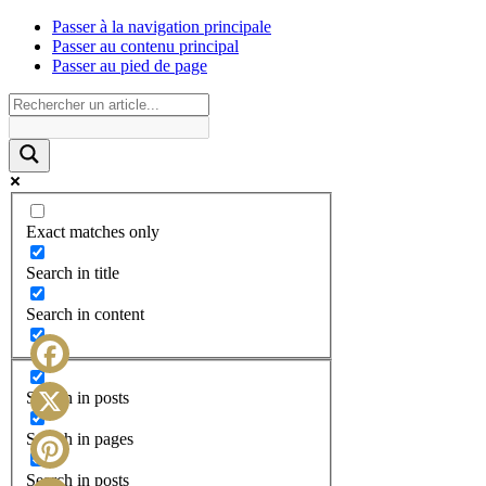
Passer à la navigation principale
Passer au contenu principal
Passer au pied de page
Exact matches only
Search in title
Search in content
Facebook
Search in posts
X
Search in pages
Search in posts
Pinterest