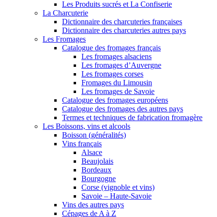
Les Produits sucrés et La Confiserie
La Charcuterie
Dictionnaire des charcuteries françaises
Dictionnaire des charcuteries autres pays
Les Fromages
Catalogue des fromages français
Les fromages alsaciens
Les fromages d’Auvergne
Les fromages corses
Fromages du Limousin
Les fromages de Savoie
Catalogue des fromages européens
Catalogue des fromages des autres pays
Termes et techniques de fabrication fromagère
Les Boissons, vins et alcools
Boisson (généralités)
Vins français
Alsace
Beaujolais
Bordeaux
Bourgogne
Corse (vignoble et vins)
Savoie – Haute-Savoie
Vins des autres pays
Cépages de A à Z