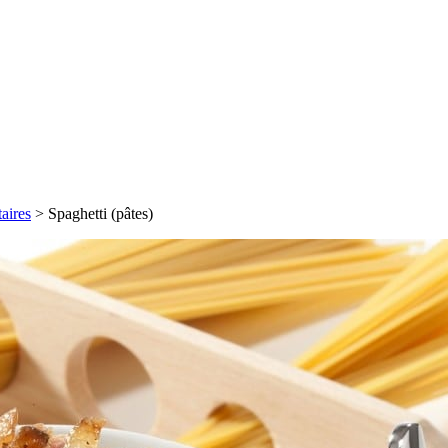
aires
>
Spaghetti (pâtes)