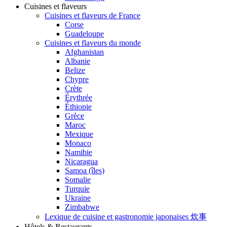
Cuisines et flaveurs
Cuisines et flaveurs de France
Corse
Guadeloupe
Cuisines et flaveurs du monde
Afghanistan
Albanie
Belize
Chypre
Crète
Érythrée
Éthiopie
Grèce
Maroc
Mexique
Monaco
Namibie
Nicaragua
Samoa (îles)
Somalie
Turquie
Ukraine
Zimbabwe
Lexique de cuisine et gastronomie japonaises 炊事
Hôtels & Restaurants