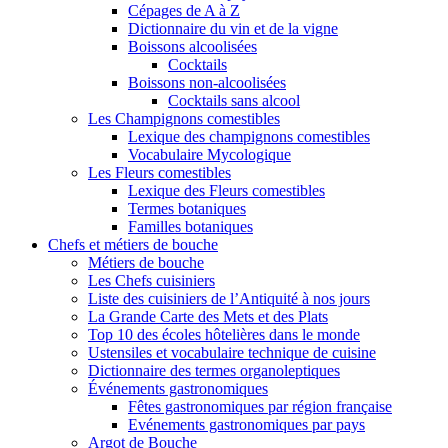
Cépages de A à Z
Dictionnaire du vin et de la vigne
Boissons alcoolisées
Cocktails
Boissons non-alcoolisées
Cocktails sans alcool
Les Champignons comestibles
Lexique des champignons comestibles
Vocabulaire Mycologique
Les Fleurs comestibles
Lexique des Fleurs comestibles
Termes botaniques
Familles botaniques
Chefs et métiers de bouche
Métiers de bouche
Les Chefs cuisiniers
Liste des cuisiniers de l’Antiquité à nos jours
La Grande Carte des Mets et des Plats
Top 10 des écoles hôtelières dans le monde
Ustensiles et vocabulaire technique de cuisine
Dictionnaire des termes organoleptiques
Événements gastronomiques
Fêtes gastronomiques par région française
Evénements gastronomiques par pays
Argot de Bouche