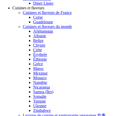
Diner Lingo
Cuisines et flaveurs
Cuisines et flaveurs de France
Corse
Guadeloupe
Cuisines et flaveurs du monde
Afghanistan
Albanie
Belize
Chypre
Crète
Érythrée
Éthiopie
Grèce
Maroc
Mexique
Monaco
Namibie
Nicaragua
Samoa (îles)
Somalie
Turquie
Ukraine
Zimbabwe
Lexique de cuisine et gastronomie japonaises 炊事