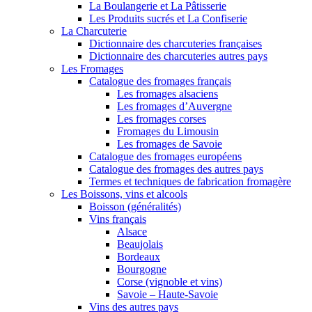
La Boulangerie et La Pâtisserie
Les Produits sucrés et La Confiserie
La Charcuterie
Dictionnaire des charcuteries françaises
Dictionnaire des charcuteries autres pays
Les Fromages
Catalogue des fromages français
Les fromages alsaciens
Les fromages d’Auvergne
Les fromages corses
Fromages du Limousin
Les fromages de Savoie
Catalogue des fromages européens
Catalogue des fromages des autres pays
Termes et techniques de fabrication fromagère
Les Boissons, vins et alcools
Boisson (généralités)
Vins français
Alsace
Beaujolais
Bordeaux
Bourgogne
Corse (vignoble et vins)
Savoie – Haute-Savoie
Vins des autres pays