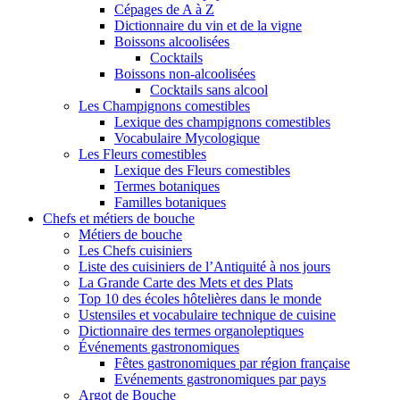
Cépages de A à Z
Dictionnaire du vin et de la vigne
Boissons alcoolisées
Cocktails
Boissons non-alcoolisées
Cocktails sans alcool
Les Champignons comestibles
Lexique des champignons comestibles
Vocabulaire Mycologique
Les Fleurs comestibles
Lexique des Fleurs comestibles
Termes botaniques
Familles botaniques
Chefs et métiers de bouche
Métiers de bouche
Les Chefs cuisiniers
Liste des cuisiniers de l’Antiquité à nos jours
La Grande Carte des Mets et des Plats
Top 10 des écoles hôtelières dans le monde
Ustensiles et vocabulaire technique de cuisine
Dictionnaire des termes organoleptiques
Événements gastronomiques
Fêtes gastronomiques par région française
Evénements gastronomiques par pays
Argot de Bouche