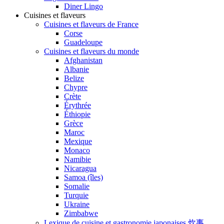
Diner Lingo
Cuisines et flaveurs
Cuisines et flaveurs de France
Corse
Guadeloupe
Cuisines et flaveurs du monde
Afghanistan
Albanie
Belize
Chypre
Crète
Érythrée
Éthiopie
Grèce
Maroc
Mexique
Monaco
Namibie
Nicaragua
Samoa (îles)
Somalie
Turquie
Ukraine
Zimbabwe
Lexique de cuisine et gastronomie japonaises 炊事