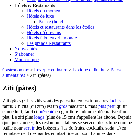
Hôtels & Restaurants
Hôtels du moment
Hôtels de luxe
Palace (hôtel)
Hôtels et restaurants dans les étoiles
Hôtels d’écrivains
Hôtels fabuleux du monde
Les grands Restaurants
Nouveautés
S’abonner
Mon compte
Gastronomiac
>
Lexique culinaire
>
Lexique culinaire
>
Pâtes
alimentaires
>
Ziti (pâtes)
Ziti (pâtes)
Ziti (pâtes) : Les zitis sont des pâtes italiennes tubulaires
faciles
à
farcir. Un zita (ou zito) est un
gros
macaroni, mais
plus
petit
qu’un
cannelloni, farci et
présenté
en garniture unique et décorative d’un
plat. Le ziti plus
longs
(plus de 15 cm) s'appellent les zitone. Depuis
quelques années, les restaurants italiens se servent des zitone comme
paille pour
servir
des boissons (jus de fruits, cocktails, soda,...) en
remplacement des pailles en plastique qui sont bannies dans