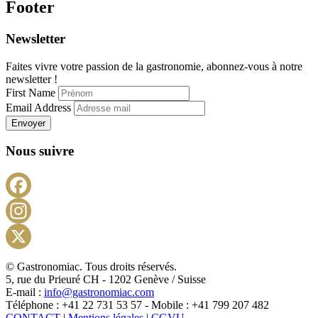
Footer
Newsletter
Faites vivre votre passion de la gastronomie, abonnez-vous à notre
newsletter !
First Name
Email Address
Envoyer
Nous suivre
Facebook
Instagram
X
© Gastronomiac. Tous droits réservés.
5, rue du Prieuré CH - 1202 Genève / Suisse
E-mail :
info@gastronomiac.com
Téléphone : +41 22 731 53 57 - Mobile : +41 799 207 482
CONTACT
|
Mentions légales
|
CGVU