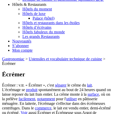
Hôtels & Restaurants
Hôtels du moment
Hôtels de luxe
Palace (hôtel)
Hôtels et restaurants dans les étoiles
Hôtels d’écrivains
Hôtels fabuleux du monde
Les grands Restaurants
Nouveautés
S’abonner
Mon compte
Gastronomiac
>
Ustensiles et vocabulaire technique de cuisine
>
Écrémer
Écrémer
Écrémer : v.tr. « Écrémer », c'est
séparer
le crème du
lait
.
L'écrémage se
produit
spontanément au bout de 24 heures quand on
laisse reposer du lait frais entier. La crème monte à la
surface
, où on
la prélève
facilement
,
notamment
pour l'
utiliser
en pâtisserie
ménagère. En laiterie, l'écrémage s'effectue dans des écrémeuses
centrifuges. Dans le
commerce
, le lait est vendu entier, demi-écrémé
ou écrémé.
Voir
aussi Écrémer et Écrémeuse sous Argot de