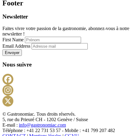
Footer
Newsletter
Faites vivre votre passion de la gastronomie, abonnez-vous à notre
newsletter !
First Name
Email Address
Envoyer
Nous suivre
Facebook
Instagram
X
© Gastronomiac. Tous droits réservés.
5, rue du Prieuré CH - 1202 Genève / Suisse
E-mail :
info@gastronomiac.com
Téléphone : +41 22 731 53 57 - Mobile : +41 799 207 482
CONTACT
|
Mentions légales
|
CGVU