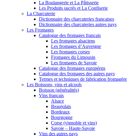
La Boulangerie et La Pâtisserie
Les Produits sucrés et La Confiserie
La Charcuterie
Dictionnaire des charcuteries françaises
Dictionnaire des charcuteries autres pays
Les Fromages
Catalogue des fromages français
Les fromages alsaciens
Les fromages d’Auvergne
Les fromages corses
Fromages du Limousin
Les fromages de Savoie
Catalogue des fromages européens
Catalogue des fromages des autres pays
Termes et techniques de fabrication fromagère
Les Boissons, vins et alcools
Boisson (généralités)
Vins français
Alsace
Beaujolais
Bordeaux
Bourgogne
Corse (vignoble et vins)
Savoie – Haute-Savoie
Vins des autres pays