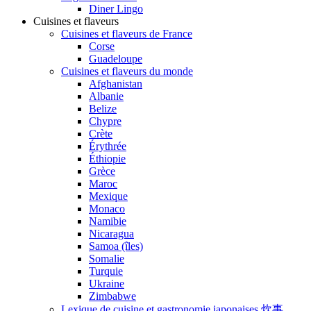
Diner Lingo
Cuisines et flaveurs
Cuisines et flaveurs de France
Corse
Guadeloupe
Cuisines et flaveurs du monde
Afghanistan
Albanie
Belize
Chypre
Crète
Érythrée
Éthiopie
Grèce
Maroc
Mexique
Monaco
Namibie
Nicaragua
Samoa (îles)
Somalie
Turquie
Ukraine
Zimbabwe
Lexique de cuisine et gastronomie japonaises 炊事