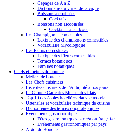
Cépages de A à Z
Dictionnaire du vin et de la vigne
Boissons alcoolisées
Cocktails
Boissons non-alcoolisées
Cocktails sans alcool
Les Champignons comestibles
Lexique des champignons comestibles
Vocabulaire Mycologique
Les Fleurs comestibles
Lexique des Fleurs comestibles
Termes botaniques
Familles botaniques
Chefs et métiers de bouche
Métiers de bouche
Les Chefs cuisiniers
Liste des cuisiniers de l’Antiquité à nos jours
La Grande Carte des Mets et des Plats
Top 10 des écoles hôtelières dans le monde
Ustensiles et vocabulaire technique de cuisine
Dictionnaire des termes organoleptiques
Événements gastronomiques
Fêtes gastronomiques par région française
Evénements gastronomiques par pays
Argot de Bouche