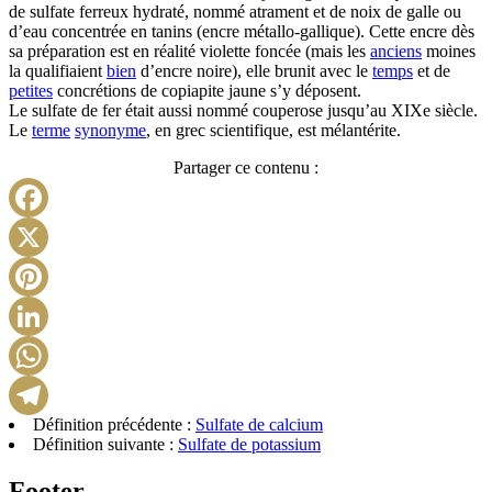
de sulfate ferreux hydraté, nommé atrament et de noix de galle ou
d’eau concentrée en tanins (encre métallo-gallique). Cette encre dès
sa préparation est en réalité violette foncée (mais les
anciens
moines
la qualifiaient
bien
d’encre noire), elle brunit avec le
temps
et de
petites
concrétions de copiapite jaune s’y déposent.
Le sulfate de fer était aussi nommé couperose jusqu’au XIXe siècle.
Le
terme
synonyme
, en grec scientifique, est mélantérite.
Partager ce contenu :
Facebook
X
Pinterest
LinkedIn
WhatsApp
Définition précédente :
Sulfate de calcium
Telegram
Définition suivante :
Sulfate de potassium
Footer