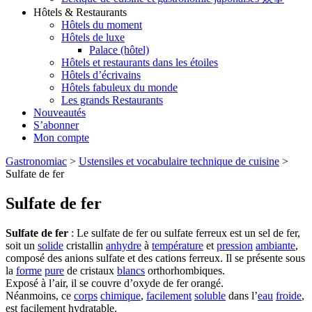
Hôtels & Restaurants
Hôtels du moment
Hôtels de luxe
Palace (hôtel)
Hôtels et restaurants dans les étoiles
Hôtels d’écrivains
Hôtels fabuleux du monde
Les grands Restaurants
Nouveautés
S’abonner
Mon compte
Gastronomiac
>
Ustensiles et vocabulaire technique de cuisine
>
Sulfate de fer
Sulfate de fer
Sulfate de fer
: Le sulfate de fer ou sulfate ferreux est un sel de fer,
soit un
solide
cristallin
anhydre
à
température
et
pression
ambiante
,
composé des anions sulfate et des cations ferreux. Il se présente sous
la
forme
pure
de cristaux
blancs
orthorhombiques.
Exposé à l’air, il se couvre d’oxyde de fer orangé.
Néanmoins, ce
corps
chimique
,
facilement
soluble
dans l’
eau
froide
,
est facilement hydratable.