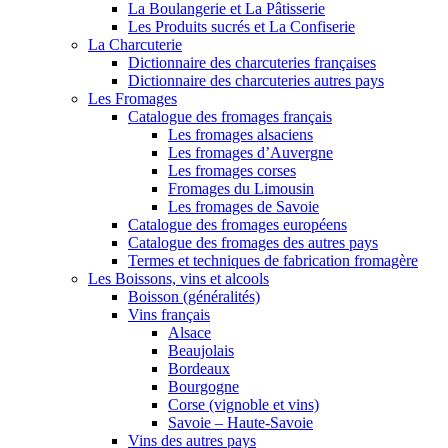
La Boulangerie et La Pâtisserie
Les Produits sucrés et La Confiserie
La Charcuterie
Dictionnaire des charcuteries françaises
Dictionnaire des charcuteries autres pays
Les Fromages
Catalogue des fromages français
Les fromages alsaciens
Les fromages d’Auvergne
Les fromages corses
Fromages du Limousin
Les fromages de Savoie
Catalogue des fromages européens
Catalogue des fromages des autres pays
Termes et techniques de fabrication fromagère
Les Boissons, vins et alcools
Boisson (généralités)
Vins français
Alsace
Beaujolais
Bordeaux
Bourgogne
Corse (vignoble et vins)
Savoie – Haute-Savoie
Vins des autres pays