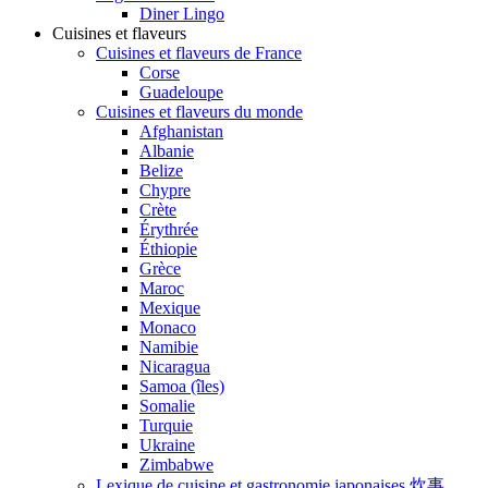
Diner Lingo
Cuisines et flaveurs
Cuisines et flaveurs de France
Corse
Guadeloupe
Cuisines et flaveurs du monde
Afghanistan
Albanie
Belize
Chypre
Crète
Érythrée
Éthiopie
Grèce
Maroc
Mexique
Monaco
Namibie
Nicaragua
Samoa (îles)
Somalie
Turquie
Ukraine
Zimbabwe
Lexique de cuisine et gastronomie japonaises 炊事