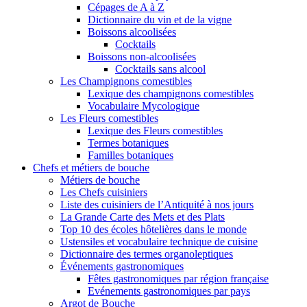
Cépages de A à Z
Dictionnaire du vin et de la vigne
Boissons alcoolisées
Cocktails
Boissons non-alcoolisées
Cocktails sans alcool
Les Champignons comestibles
Lexique des champignons comestibles
Vocabulaire Mycologique
Les Fleurs comestibles
Lexique des Fleurs comestibles
Termes botaniques
Familles botaniques
Chefs et métiers de bouche
Métiers de bouche
Les Chefs cuisiniers
Liste des cuisiniers de l’Antiquité à nos jours
La Grande Carte des Mets et des Plats
Top 10 des écoles hôtelières dans le monde
Ustensiles et vocabulaire technique de cuisine
Dictionnaire des termes organoleptiques
Événements gastronomiques
Fêtes gastronomiques par région française
Evénements gastronomiques par pays
Argot de Bouche