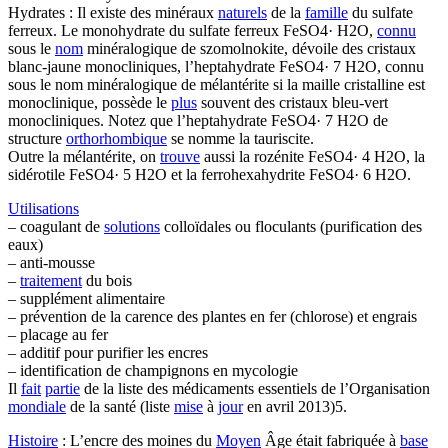
Hydrates : Il existe des minéraux
naturels
de la
famille
du sulfate
ferreux. Le monohydrate du sulfate ferreux FeSO4· H2O,
connu
sous le
nom
minéralogique de szomolnokite, dévoile des cristaux
blanc-jaune monocliniques, l’heptahydrate FeSO4· 7 H2O, connu
sous le nom minéralogique de mélantérite si la maille cristalline est
monoclinique, possède le
plus
souvent des cristaux bleu-vert
monocliniques. Notez que l’heptahydrate FeSO4· 7 H2O de
structure
orthorhombique
se nomme la tauriscite.
Outre la mélantérite, on
trouve
aussi la rozénite FeSO4· 4 H2O, la
sidérotile FeSO4· 5 H2O et la ferrohexahydrite FeSO4· 6 H2O.
Utilisations
– coagulant de
solutions
colloïdales ou floculants (purification des
eaux)
– anti-mousse
–
traitement
du bois
– supplément alimentaire
– prévention de la carence des plantes en fer (chlorose) et engrais
– placage au fer
– additif pour purifier les encres
– identification de champignons en mycologie
Il
fait
partie
de la liste des médicaments essentiels de l’Organisation
mondiale
de la santé (liste
mise
à
jour
en avril 2013)5.
Histoire
: L’encre des moines du
Moyen
Âge était fabriquée à
base