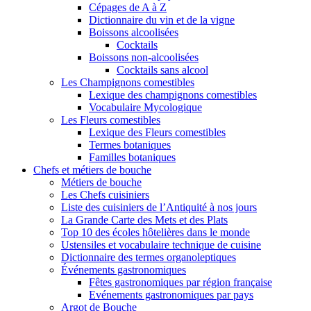
Cépages de A à Z
Dictionnaire du vin et de la vigne
Boissons alcoolisées
Cocktails
Boissons non-alcoolisées
Cocktails sans alcool
Les Champignons comestibles
Lexique des champignons comestibles
Vocabulaire Mycologique
Les Fleurs comestibles
Lexique des Fleurs comestibles
Termes botaniques
Familles botaniques
Chefs et métiers de bouche
Métiers de bouche
Les Chefs cuisiniers
Liste des cuisiniers de l’Antiquité à nos jours
La Grande Carte des Mets et des Plats
Top 10 des écoles hôtelières dans le monde
Ustensiles et vocabulaire technique de cuisine
Dictionnaire des termes organoleptiques
Événements gastronomiques
Fêtes gastronomiques par région française
Evénements gastronomiques par pays
Argot de Bouche