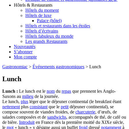
Hôtels & Restaurants
Hôtels du moment
Hôtels de luxe
Palace (hôtel)
Hôtels et restaurants dans les étoiles
Hôtels d’écrivains
Hôtels fabuleux du monde
Les grands Restaurants
Nouveautés
S’abonner
Mon compte
Gastronomiac
>
Événements gastronomiques
>
Lunch
Lunch
Lunch :
Le lunch est le
nom
du
repas
que prennent les Anglo-
Saxons au
milieu
de la journée.
Le lunch,
plus
léger que le déjeuner continental (le breakfast étant
nettement
plus
consistant
que le
petit
déjeuner continental), se
compose souvent de viandes froides, de
charcuterie
, d’œufs, de
salades composées et de
sandwichs
, accompagnés de thé, de café ou
de bière.
Introduit
en France dès la première moitié du XIXe siècle,
le
mot
« lunch » y désigne aussi un buffet
froid
dressé
notamment
à