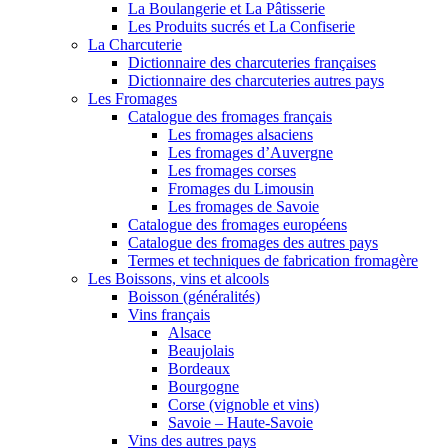
La Boulangerie et La Pâtisserie
Les Produits sucrés et La Confiserie
La Charcuterie
Dictionnaire des charcuteries françaises
Dictionnaire des charcuteries autres pays
Les Fromages
Catalogue des fromages français
Les fromages alsaciens
Les fromages d’Auvergne
Les fromages corses
Fromages du Limousin
Les fromages de Savoie
Catalogue des fromages européens
Catalogue des fromages des autres pays
Termes et techniques de fabrication fromagère
Les Boissons, vins et alcools
Boisson (généralités)
Vins français
Alsace
Beaujolais
Bordeaux
Bourgogne
Corse (vignoble et vins)
Savoie – Haute-Savoie
Vins des autres pays