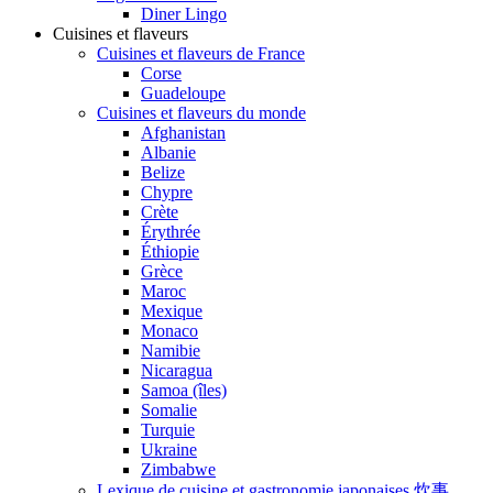
Diner Lingo
Cuisines et flaveurs
Cuisines et flaveurs de France
Corse
Guadeloupe
Cuisines et flaveurs du monde
Afghanistan
Albanie
Belize
Chypre
Crète
Érythrée
Éthiopie
Grèce
Maroc
Mexique
Monaco
Namibie
Nicaragua
Samoa (îles)
Somalie
Turquie
Ukraine
Zimbabwe
Lexique de cuisine et gastronomie japonaises 炊事