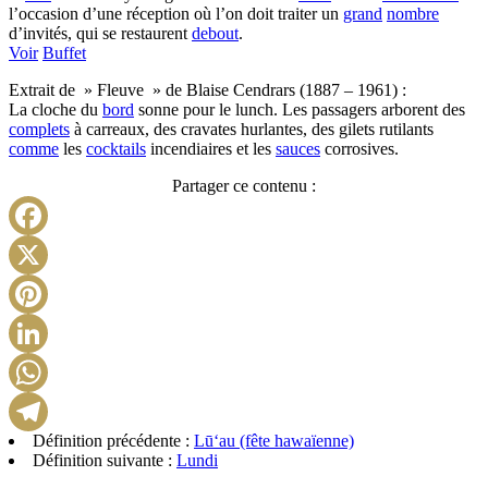
l’occasion d’une réception où l’on doit traiter un
grand
nombre
d’invités, qui se restaurent
debout
.
Voir
Buffet
Extrait de » Fleuve » de Blaise Cendrars (1887 – 1961) :
La cloche du
bord
sonne pour le lunch. Les passagers arborent des
complets
à carreaux, des cravates hurlantes, des gilets rutilants
comme
les
cocktails
incendiaires et les
sauces
corrosives.
Partager ce contenu :
Facebook
X
Pinterest
LinkedIn
WhatsApp
Définition précédente :
Lūʻau (fête hawaïenne)
Telegram
Définition suivante :
Lundi