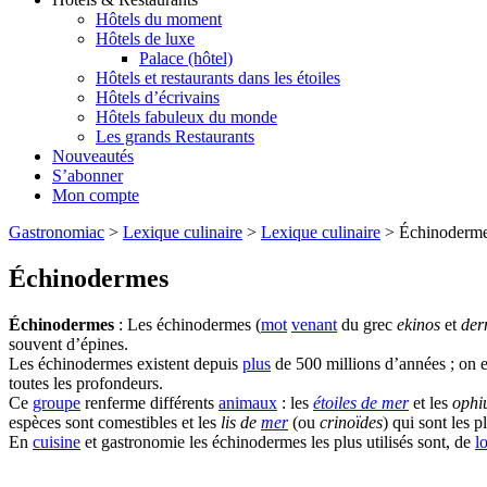
Hôtels du moment
Hôtels de luxe
Palace (hôtel)
Hôtels et restaurants dans les étoiles
Hôtels d’écrivains
Hôtels fabuleux du monde
Les grands Restaurants
Nouveautés
S’abonner
Mon compte
Gastronomiac
>
Lexique culinaire
>
Lexique culinaire
>
Échinoderm
Échinodermes
Échinodermes
: Les échinodermes (
mot
venant
du grec
ekinos
et
de
souvent d’épines.
Les échinodermes existent depuis
plus
de 500 millions d’années ; on 
toutes les profondeurs.
Ce
groupe
renferme différents
animaux
: les
étoiles de mer
et les
ophi
espèces sont comestibles et les
lis de
mer
(ou
crinoïdes
) qui sont les p
En
cuisine
et gastronomie les échinodermes les plus utilisés sont, de
l