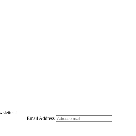
Facebook
X
Pinterest
LinkedIn
WhatsApp
Telegram
sletter !
Email Address