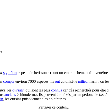
es
rm
signifiant
« peau de hérisson ») sont un embranchement d’invertébrés 
en
compte
environ 7000 espèces. Ils
ont
colonisé le
milieu
marin : on le
ures
, les
oursins
, qui sont les plus
connus
car très recherchés pour être
lus
anciens
échinodermes Ils peuvent être fixés par un pédoncule (
lis d
oin
, les oursins puis viennent les holothuries.
Partager ce contenu :