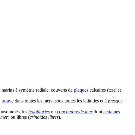
marins à symétrie radiale, couverts de
plaques
calcaires (test) et
s
trouve
dans toutes les mers, sous toutes les latitudes et à presque
 consommés, les
holothuries
ou
concombre de mer
dont
certaines
e mer
) ou libres (
crinoïdes libres
).