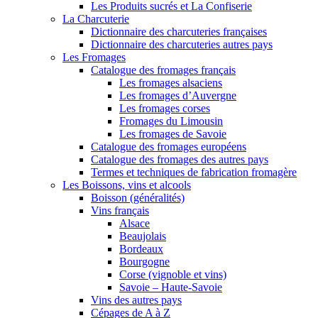
Les Produits sucrés et La Confiserie
La Charcuterie
Dictionnaire des charcuteries françaises
Dictionnaire des charcuteries autres pays
Les Fromages
Catalogue des fromages français
Les fromages alsaciens
Les fromages d’Auvergne
Les fromages corses
Fromages du Limousin
Les fromages de Savoie
Catalogue des fromages européens
Catalogue des fromages des autres pays
Termes et techniques de fabrication fromagère
Les Boissons, vins et alcools
Boisson (généralités)
Vins français
Alsace
Beaujolais
Bordeaux
Bourgogne
Corse (vignoble et vins)
Savoie – Haute-Savoie
Vins des autres pays
Cépages de A à Z