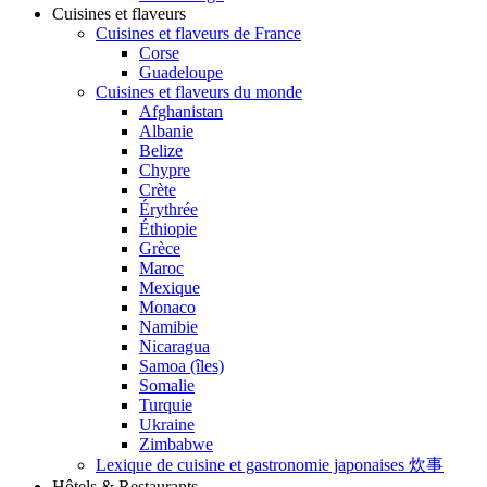
Cuisines et flaveurs
Cuisines et flaveurs de France
Corse
Guadeloupe
Cuisines et flaveurs du monde
Afghanistan
Albanie
Belize
Chypre
Crète
Érythrée
Éthiopie
Grèce
Maroc
Mexique
Monaco
Namibie
Nicaragua
Samoa (îles)
Somalie
Turquie
Ukraine
Zimbabwe
Lexique de cuisine et gastronomie japonaises 炊事
Hôtels & Restaurants