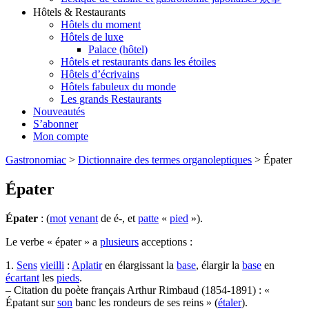
Hôtels & Restaurants
Hôtels du moment
Hôtels de luxe
Palace (hôtel)
Hôtels et restaurants dans les étoiles
Hôtels d’écrivains
Hôtels fabuleux du monde
Les grands Restaurants
Nouveautés
S’abonner
Mon compte
Gastronomiac
>
Dictionnaire des termes organoleptiques
>
Épater
Épater
Épater
: (
mot
venant
de é-, et
patte
«
pied
»).
Le verbe « épater » a
plusieurs
acceptions :
1.
Sens
vieilli
:
Aplatir
en élargissant la
base
, élargir la
base
en
écartant
les
pieds
.
– Citation du poète français Arthur Rimbaud (1854-1891) : «
Épatant sur
son
banc les rondeurs de ses reins » (
étaler
).