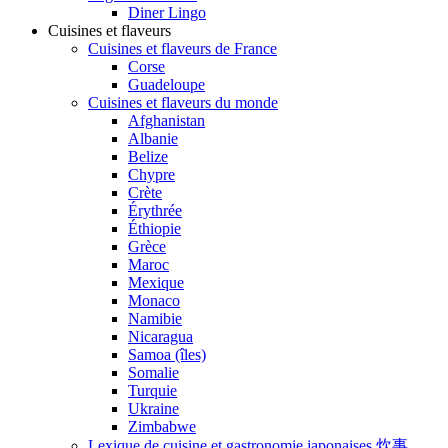
Diner Lingo
Cuisines et flaveurs
Cuisines et flaveurs de France
Corse
Guadeloupe
Cuisines et flaveurs du monde
Afghanistan
Albanie
Belize
Chypre
Crète
Érythrée
Éthiopie
Grèce
Maroc
Mexique
Monaco
Namibie
Nicaragua
Samoa (îles)
Somalie
Turquie
Ukraine
Zimbabwe
Lexique de cuisine et gastronomie japonaises 炊事