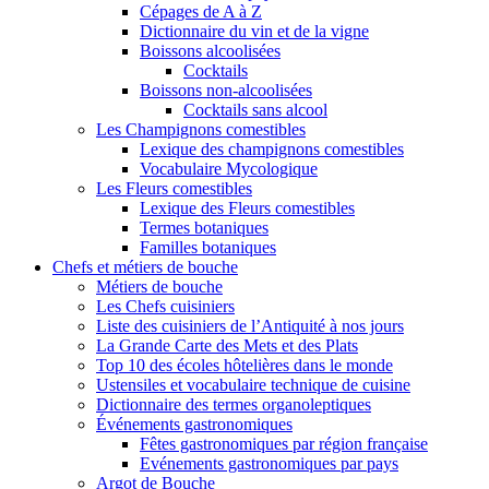
Cépages de A à Z
Dictionnaire du vin et de la vigne
Boissons alcoolisées
Cocktails
Boissons non-alcoolisées
Cocktails sans alcool
Les Champignons comestibles
Lexique des champignons comestibles
Vocabulaire Mycologique
Les Fleurs comestibles
Lexique des Fleurs comestibles
Termes botaniques
Familles botaniques
Chefs et métiers de bouche
Métiers de bouche
Les Chefs cuisiniers
Liste des cuisiniers de l’Antiquité à nos jours
La Grande Carte des Mets et des Plats
Top 10 des écoles hôtelières dans le monde
Ustensiles et vocabulaire technique de cuisine
Dictionnaire des termes organoleptiques
Événements gastronomiques
Fêtes gastronomiques par région française
Evénements gastronomiques par pays
Argot de Bouche