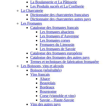
La Boulangerie et La Pâtisserie
Les Produits sucrés et La Confiserie
La Charcuterie
Dictionnaire des charcuteries françaises
Dictionnaire des charcuteries autres pays
Les Fromages
Catalogue des fromages français
Les fromages alsaciens
Les fromages d’Auvergne
Les fromages corses
Fromages du Limousin
Les fromages de Savoie
Catalogue des fromages européens
Catalogue des fromages des autres pays
Termes et techniques de fabrication fromagère
Les Boissons, vins et alcools
Boisson (généralités)
Vins français
Alsace
Beaujolais
Bordeaux
Bourgogne
Corse (vignoble et vins)
Savoie – Haute-Savoie
Vins des autres pays