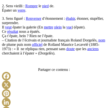
2. Sens vieilli :
Rompre
le
pied
de.
Épater un
verre
.
3. Sens figuré :
Renverser
d’étonnement :
ébahir
, étonner, stupéfier,
surprendre.
Il
veut
épater la galerie (En
mettre
plein
la
vue
) (épate).
Ce
résultat
nous a épatés.
Ça t’épate, hein ? Rien ne l’épate.
– Citation de l’écrivain et journaliste français Roland Dorgelès,
nom
de plume puis nom
officiel
de Rolland Maurice Lecavelé (1885-
1973) : « Il ne répliqua rien, pensant sans
doute
que les
anciens
cherchaient à l’épater » (Dorgelès).
Partager ce contenu :
Facebook
X
Pinterest