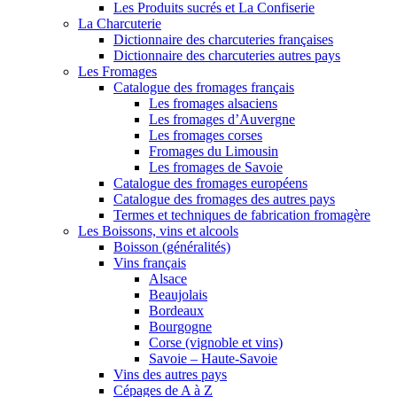
Les Produits sucrés et La Confiserie
La Charcuterie
Dictionnaire des charcuteries françaises
Dictionnaire des charcuteries autres pays
Les Fromages
Catalogue des fromages français
Les fromages alsaciens
Les fromages d’Auvergne
Les fromages corses
Fromages du Limousin
Les fromages de Savoie
Catalogue des fromages européens
Catalogue des fromages des autres pays
Termes et techniques de fabrication fromagère
Les Boissons, vins et alcools
Boisson (généralités)
Vins français
Alsace
Beaujolais
Bordeaux
Bourgogne
Corse (vignoble et vins)
Savoie – Haute-Savoie
Vins des autres pays
Cépages de A à Z