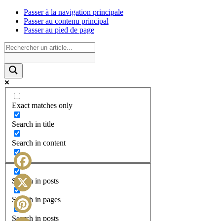
Passer à la navigation principale
Passer au contenu principal
Passer au pied de page
Exact matches only
Search in title
Search in content
Facebook
Search in posts
X
Search in pages
Search in posts
Pinterest