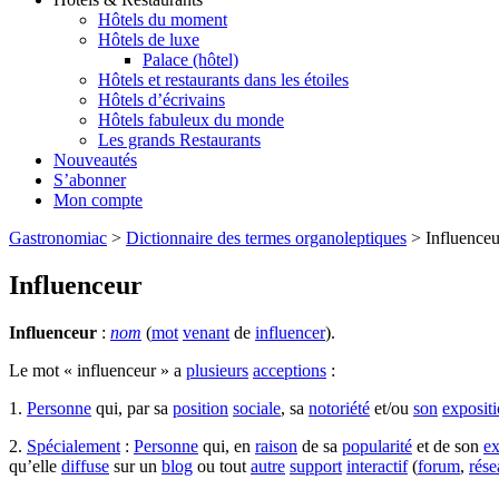
Hôtels du moment
Hôtels de luxe
Palace (hôtel)
Hôtels et restaurants dans les étoiles
Hôtels d’écrivains
Hôtels fabuleux du monde
Les grands Restaurants
Nouveautés
S’abonner
Mon compte
Gastronomiac
>
Dictionnaire des termes organoleptiques
>
Influenceu
Influenceur
Influenceur
:
nom
(
mot
venant
de
influencer
).
Le mot « influenceur » a
plusieurs
acceptions
:
1.
Personne
qui, par sa
position
sociale
, sa
notoriété
et/ou
son
exposit
2.
Spécialement
:
Personne
qui, en
raison
de sa
popularité
et de son
ex
qu’elle
diffuse
sur un
blog
ou tout
autre
support
interactif
(
forum
,
rése