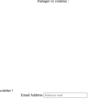
Partager ce contenu :
Facebook
X
Pinterest
LinkedIn
WhatsApp
Telegram
sletter !
Email Address