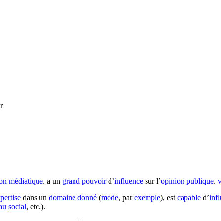
r
ion
médiatique
, a un
grand
pouvoir
d’
influence
sur l’
opinion
publique
,
v
pertise
dans un
domaine
donné
(
mode
, par
exemple
), est
capable
d’
inf
au
social
, etc.).