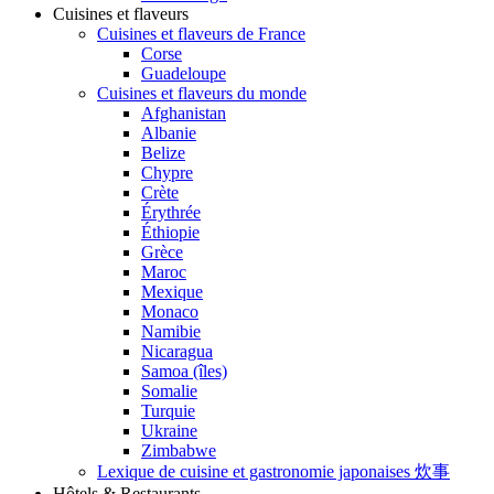
Cuisines et flaveurs
Cuisines et flaveurs de France
Corse
Guadeloupe
Cuisines et flaveurs du monde
Afghanistan
Albanie
Belize
Chypre
Crète
Érythrée
Éthiopie
Grèce
Maroc
Mexique
Monaco
Namibie
Nicaragua
Samoa (îles)
Somalie
Turquie
Ukraine
Zimbabwe
Lexique de cuisine et gastronomie japonaises 炊事
Hôtels & Restaurants