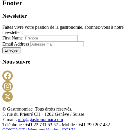
Footer
Newsletter
Faites vivre votre passion de la gastronomie, abonnez-vous à notre
newsletter !
First Name
Email Address
Envoyer
Nous suivre
Facebook
Instagram
X
© Gastronomiac. Tous droits réservés.
5, rue du Prieuré CH - 1202 Genève / Suisse
E-mail :
info@gastronomiac.com
Téléphone : +41 22 731 53 57 - Mobile : +41 799 207 482
CONTACT
|
Mentions légales
|
CGVU