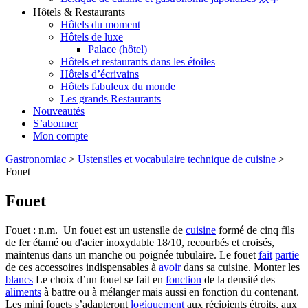
Hôtels & Restaurants
Hôtels du moment
Hôtels de luxe
Palace (hôtel)
Hôtels et restaurants dans les étoiles
Hôtels d’écrivains
Hôtels fabuleux du monde
Les grands Restaurants
Nouveautés
S’abonner
Mon compte
Gastronomiac
>
Ustensiles et vocabulaire technique de cuisine
>
Fouet
Fouet
Fouet : n.m. Un fouet est un ustensile de
cuisine
formé de cinq fils
de fer étamé ou d'acier inoxydable 18/10, recourbés et croisés,
maintenus dans un manche ou poignée tubulaire. Le fouet
fait
partie
de ces accessoires indispensables à
avoir
dans sa cuisine. Monter les
blancs
Le choix d’un fouet se fait en
fonction
de la densité des
aliments
à battre ou à mélanger mais aussi en fonction du contenant.
Les mini fouets s’adapteront
logiquement
aux récipients étroits, aux