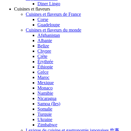
Diner Lingo
Cuisines et flaveurs
Cuisines et flaveurs de France
Corse
Guadeloupe
Cuisines et flaveurs du monde
Afghanistan
Albanie
Belize
Chypre
Crète
Érythrée
Éthiopie
Grèce
Maroc
Mexique
Monaco
Namibie
Nicaragua
Samoa (îles)
Somalie
Turquie
Ukraine
Zimbabwe
Lexique de cuisine et gastronomie japonaises 炊事