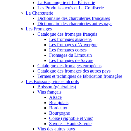
La Boulangerie et La Pâtisserie
Les Produits sucrés et La Confiserie
La Charcuterie
Dictionnaire des charcuteries françaises
Dictionnaire des charcuteries autres pays
Les Fromages
Catalogue des fromages français
Les fromages alsaciens
Les fromages d’Auvergne
Les fromages corses
Fromages du Limousin
Les fromages de Savoie
Catalogue des fromages européens
Catalogue des fromages des autres pays
Termes et techniques de fabrication fromagère
Les Boissons, vins et alcools
Boisson (généralités)
Vins français
Alsace
Beaujolais
Bordeaux
Bourgogne
Corse (vignoble et vins)
Savoie – Haute-Savoie
Vins des autres pays