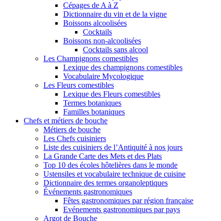
Cépages de A à Z
Dictionnaire du vin et de la vigne
Boissons alcoolisées
Cocktails
Boissons non-alcoolisées
Cocktails sans alcool
Les Champignons comestibles
Lexique des champignons comestibles
Vocabulaire Mycologique
Les Fleurs comestibles
Lexique des Fleurs comestibles
Termes botaniques
Familles botaniques
Chefs et métiers de bouche
Métiers de bouche
Les Chefs cuisiniers
Liste des cuisiniers de l’Antiquité à nos jours
La Grande Carte des Mets et des Plats
Top 10 des écoles hôtelières dans le monde
Ustensiles et vocabulaire technique de cuisine
Dictionnaire des termes organoleptiques
Événements gastronomiques
Fêtes gastronomiques par région française
Evénements gastronomiques par pays
Argot de Bouche