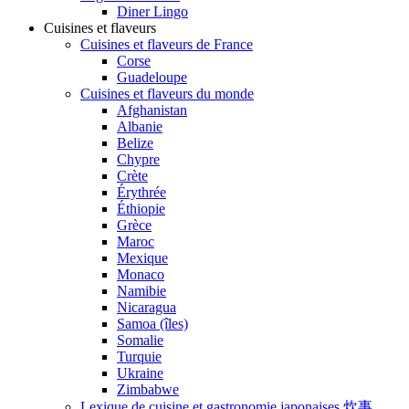
Diner Lingo
Cuisines et flaveurs
Cuisines et flaveurs de France
Corse
Guadeloupe
Cuisines et flaveurs du monde
Afghanistan
Albanie
Belize
Chypre
Crète
Érythrée
Éthiopie
Grèce
Maroc
Mexique
Monaco
Namibie
Nicaragua
Samoa (îles)
Somalie
Turquie
Ukraine
Zimbabwe
Lexique de cuisine et gastronomie japonaises 炊事