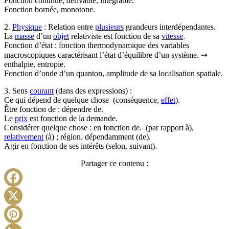
Fonction continue, dérivable, intégrable.
Fonction bornée, monotone.
2.
Physique
: Relation entre
plusieurs
grandeurs interdépendantes.
La
masse
d’un
objet
relativiste est fonction de sa
vitesse
.
Fonction d’état : fonction thermodynamique des variables
macroscopiques caractérisant l’état d’équilibre d’un système. ➙
enthalpie, entropie.
Fonction d’onde d’un quanton, amplitude de sa localisation spatiale.
3. Sens
courant
(dans des expressions) :
Ce qui dépend de quelque chose (conséquence,
effet
).
Être fonction de : dépendre de.
Le
prix
est fonction de la demande.
Considérer quelque chose : en fonction de. (par rapport à),
relativement
(à) ; région. dépendamment (de).
Agir en fonction de ses intérêts (selon, suivant).
Partager ce contenu :
Facebook
X