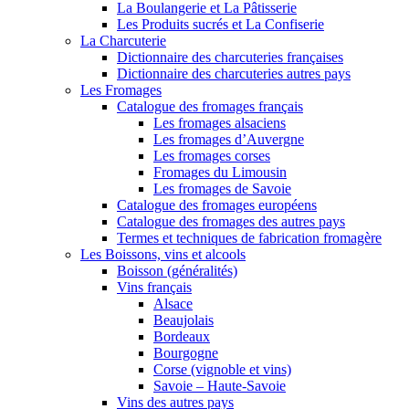
La Boulangerie et La Pâtisserie
Les Produits sucrés et La Confiserie
La Charcuterie
Dictionnaire des charcuteries françaises
Dictionnaire des charcuteries autres pays
Les Fromages
Catalogue des fromages français
Les fromages alsaciens
Les fromages d’Auvergne
Les fromages corses
Fromages du Limousin
Les fromages de Savoie
Catalogue des fromages européens
Catalogue des fromages des autres pays
Termes et techniques de fabrication fromagère
Les Boissons, vins et alcools
Boisson (généralités)
Vins français
Alsace
Beaujolais
Bordeaux
Bourgogne
Corse (vignoble et vins)
Savoie – Haute-Savoie
Vins des autres pays