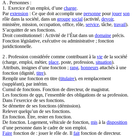
A . Personnes :
1. Exercice d’un emploi, d’une
charge
.
Par
extension
: Ce que doit accomplir une
personne
pour
jouer
son
rôle dans la société, dans un
groupe
social
(activité,
devoir
,
ministère, mission, occupation, office, rôle,
service
, tâche,
travail
).
S’acquitter de ses fonctions.
Droit constitutionnel : Activité de l’État dans un
domaine
précis.
Fonction législative, exécutive ou administrative ; fonction
juridictionnelle.
2 . Profession considérée comme contribuant à la
vie
de la société
(charge, emploi, métier,
place
, poste, profession,
situation
).
Attributs, insignes d’une fonction ;
rang
,
honneurs
attachés à une
fonction (dignité,
titre
).
Remplir une fonction en titre (
titulaire
), en remplacement
(suppléant), par intérim.
Cumul de fonctions. Fonction de directeur, de magistrat.
Les fonctions de qqn, l’ensemble des obligations de sa profession.
Dans l’exercice de ses fonctions.
Se démettre de ses fonctions (démission).
Relever quelqu’un de ses fonctions.
En fonction. Être, rester en fonction.
De fonction. Logement, véhicule de fonction,
mis
à la
disposition
d’une personne dans le cadre de son emploi.
Faire
fonction de : jouer le rôle de. Il
fait
fonction de directeur.