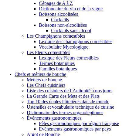
Cépages de A à Z
Dictionnaire du vin et de la vigne
Boissons alcoolisées
Cocktails
Boissons non-alcoolisées
Cocktails sans alcool
Les Champignons comestibles
Lexique des champignons comestibles
Vocabulaire Mycologique
Les Fleurs comestibles
Lexique des Fleurs comestibles
Termes botaniques
Familles botaniques
Chefs et métiers de bouche
Métiers de bouche
Les Chefs cuisiniers
Liste des cuisiniers de l’Antiquité à nos jours
La Grande Carte des Mets et des Plats
Top 10 des écoles hôtelières dans le monde
Ustensiles et vocabulaire technique de cuisine
Dictionnaire des termes organoleptiques
Événements gastronomiques
Fêtes gastronomiques par région française
Evénements gastronomiques par pays
Argot de Bouche