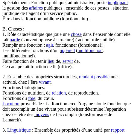
Spécialement : Fonction publique, administrative, poste
impliquant
la gestion des
affaires
publiques ; ensemble de ces postes ; situation
juridique de l’agent d’un service public.
Être dans la fonction publique (fonctionnaire).
B. Choses :
1. Rôle caractéristique que joue une
chose
dans l’ensemble dont elle
fait
partie
(souvent opposé à structure) ( action, rôle ; utilité).
Remplir une fonction :
agir
, fonctionner (fonctionnel).
Les différentes fonctions d’un
appareil
(
multifonction
,
multifonctionnel).
Faire fonction de : tenir
lieu
de,
servir
de.
Ce canapé fait fonction de lit (office).
2. Ensemble des propriétés structurelles,
rendant
possible
une
activité, chez l’être
vivant
.
Fonctions biologiques.
Fonctions de nutrition, de
relation
, de reproduction.
Fonctions du
foie
, du cœur.
Locution
proverbiale : La fonction crée l’organe : toute fonction que
doit accomplir un être vivant pour subsister détermine l’apparition
chez cet être des
moyens
de l’accomplir (transformisme de
Lamarck).
3.
Linguistique
: Ensemble des propriétés d’une unité par
rapport