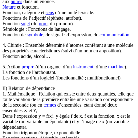
aux
autres
dans un énoncé.
Nature
et fonction.
Fonction, catégorie et
sens
d’une unité lexicale.
Fonctions de l’adjectif (épithète, attribut).
Fonction
sujet
(du
nom
, du pronom).
Sémiologie : Fonctions du langage.
Fonction de
symbole
, de signal ; d’expression, de
communication
.
4. Chimie : Ensemble déterminé d’atomes conférant à une molécule
des propriétés caractéristiques (suivi d’un nom en apposition).
Fonction acide, alcool…
5. Action
propre
(d’un organe, d’un
instrument
, d’une
machine
).
La fonction de l’arcboutant.
Les fonctions d’un logiciel (fonctionnalité ; multifonctionnel).
II) Relation de dépendance
1. Mathématique : Relation qui existe entre deux quantités, telle que
toute variation de la première entraîne une variation correspondante
de la seconde (ou en
termes
d’ensembles, étant donné deux
ensembles X et Y,
Dans l’expression y = f(x), y égale f de x, f est la fonction, x est la
variable (ou variable indépendante) et y l’image de x (ou variable
dépendante).
Fonction trigonométrique, exponentielle.