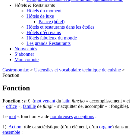
Hôtels & Restaurants
Hôtels du moment
Hôtels de luxe
Palace (hôtel)
Hôtels et restaurants dans les étoiles
Hôtels d’écrivains
Hôtels fabuleux du monde
Les grands Restaurants
Nouveautés
S’abonner
Mon compte
Gastronomiac
>
Ustensiles et vocabulaire technique de cuisine
>
Fonction
Fonction
Fonction
:
n.f.
(
mot
venant
du
latin
functio
« accomplissement » et
«
office
»,
famille
de
fungi
« s’acquitter de, accomplir » : fongible).
Le
mot
« fonction » a de
nombreuses
acceptions
:
I )
Action
, rôle caractéristique (d’un élément, d’un
organe
) dans un
ensemble
: