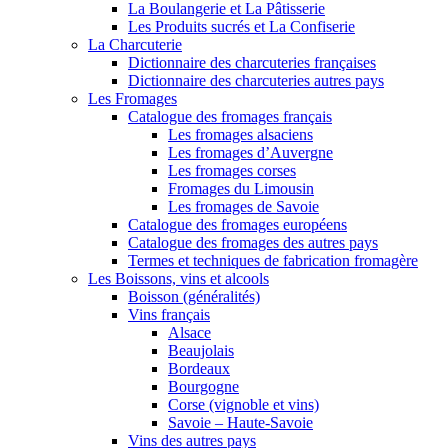
La Boulangerie et La Pâtisserie
Les Produits sucrés et La Confiserie
La Charcuterie
Dictionnaire des charcuteries françaises
Dictionnaire des charcuteries autres pays
Les Fromages
Catalogue des fromages français
Les fromages alsaciens
Les fromages d’Auvergne
Les fromages corses
Fromages du Limousin
Les fromages de Savoie
Catalogue des fromages européens
Catalogue des fromages des autres pays
Termes et techniques de fabrication fromagère
Les Boissons, vins et alcools
Boisson (généralités)
Vins français
Alsace
Beaujolais
Bordeaux
Bourgogne
Corse (vignoble et vins)
Savoie – Haute-Savoie
Vins des autres pays