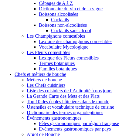
Cépages de A à Z
Dictionnaire du vin et de la vigne
Boissons alcoolisées
Cocktails
Boissons non-alcoolisées
Cocktails sans alcool
Les Champignons comestibles
Lexique des champignons comestibles
Vocabulaire Mycologique
Les Fleurs comestibles
Lexique des Fleurs comestibles
Termes botaniques
Familles botaniques
Chefs et métiers de bouche
Métiers de bouche
Les Chefs cuisiniers
Liste des cuisiniers de l’Antiquité à nos jours
La Grande Carte des Mets et des Plats
Top 10 des écoles hôtelières dans le monde
Ustensiles et vocabulaire technique de cuisine
Dictionnaire des termes organoleptiques
Événements gastronomiques
Fêtes gastronomiques par région française
Evénements gastronomiques par pays
Argot de Bouche