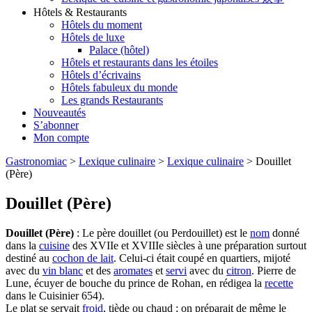
Hôtels & Restaurants
Hôtels du moment
Hôtels de luxe
Palace (hôtel)
Hôtels et restaurants dans les étoiles
Hôtels d’écrivains
Hôtels fabuleux du monde
Les grands Restaurants
Nouveautés
S’abonner
Mon compte
Gastronomiac
>
Lexique culinaire
>
Lexique culinaire
>
Douillet
(Père)
Douillet (Père)
Douillet (Père)
: Le père douillet (ou Perdouillet) est le
nom
donné
dans la
cuisine
des XVIIe et XVIIIe siècles à une préparation surtout
destiné au
cochon de lait
. Celui-ci était coupé en quartiers, mijoté
avec du
vin blanc
et des
aromates
et
servi
avec du
citron
. Pierre de
Lune, écuyer de bouche du prince de Rohan, en rédigea la
recette
dans le Cuisinier 654).
Le plat se servait
froid
, tiède ou chaud ; on préparait de même le