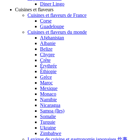
Diner Lingo
Cuisines et flaveurs
Cuisines et flaveurs de France
Corse
Guadeloupe
Cuisines et flaveurs du monde
Afghanistan
Albanie
Belize
Chypre
Crète
Érythrée
Éthiopie
Grèce
Maroc
Mexique
Monaco
Namibie
Nicaragua
Samoa (îles)
Somalie
Turquie
Ukraine
Zimbabwe
Lexique de cuisine et gastronomie japonaises 炊事