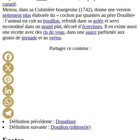
canard
.
Menou, dans sa Cuisinière bourgeoise (1742), donne une version
nettement
plus
élaborée du « cochon par quartiers au père Douillet»
: l’animal est cuit au
bouillon
, refroidi dans sa
gelée
et servi
reconstitué dans un
grand
plat, décoré d’
écrevisses
. Il en existe aussi
une recette avec des
ris de veau
, dans une
sauce
parfumée aux
grains de
grenade
et au
verjus
.
Partager ce contenu :
Facebook
X
Pinterest
LinkedIn
WhatsApp
Définition précédente :
Doughnut
Telegram
Définition suivante :
Douillon (pâtisserie)