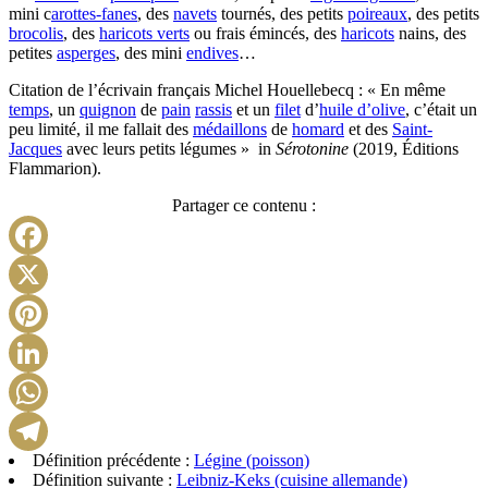
mini c
arottes-fanes
, des
navets
tournés, des petits
poireaux
, des petits
brocolis
, des
haricots verts
ou frais émincés, des
haricots
nains, des
petites
asperges
, des mini
endives
…
Citation de l’écrivain français Michel Houellebecq : « En même
temps
, un
quignon
de
pain
rassis
et un
filet
d’
huile d’olive
, c’était un
peu limité, il me fallait des
médaillons
de
homard
et des
Saint-
Jacques
avec leurs petits légumes » in
Sérotonine
(2019, Éditions
Flammarion).
Partager ce contenu :
Facebook
X
Pinterest
LinkedIn
WhatsApp
Définition précédente :
Légine (poisson)
Telegram
Définition suivante :
Leibniz-Keks (cuisine allemande)