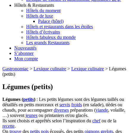
Hôtels & Restaurants
Hôtels du moment
Hôtels de luxe
Palace (hôtel)
Hôtels et restaurants dans les étoiles
Hôtels d’écrivains
Hôtels fabuleux du monde
Les grands Restaurants
Nouveautés
S’abonner
Mon compte
Gastronomiac
>
Lexique culinaire
>
Lexique culinaire
>
Légumes
(petits)
Légumes (petits)
Légumes (
petits
)
: Les petits légumes sont des légumes taillés ou
détaillés en petits morceaux et
servis
froids
(en salade), tièdes ou
chauds, pour accompagner
diverses
préparations (
viande
, volaille,
…) souvent
jeunes
ou printaniers et/ou glacés.
Ils sont choisis et apprêtés selon l’inspiration du
chef
ou de la
recette
.
On
trouve
des
petits pois
écossés, des petits
oignons grelots
, des