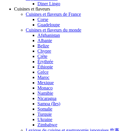
Diner Lingo
Cuisines et flaveurs
Cuisines et flaveurs de France
Corse
Guadeloupe
Cuisines et flaveurs du monde
Afghanistan
Albanie
Belize
Chypre
Crète
Érythrée
Éthiopie
Grèce
Maroc
Mexique
Monaco
Namibie
Nicaragua
Samoa (îles)
Somalie
Turquie
Ukraine
Zimbabwe
Lexique de cuisine et gastronomie japonaises 炊事