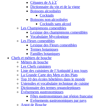
Cépages de A à Z
Dictionnaire du vin et de la vigne
Boissons alcoolisées
Cocktails
Boissons non-alcoolisées
Cocktails sans alcool
Les Champignons comestibles
Lexique des champignons comestibles
Vocabulaire Mycologique
Les Fleurs comestibles
Lexique des Fleurs comestibles
Termes botaniques
Familles botaniques
Chefs et métiers de bouche
Métiers de bouche
Les Chefs cuisiniers
Liste des cuisiniers de l’Antiquité à nos jours
La Grande Carte des Mets et des Plats
Top 10 des écoles hôtelières dans le monde
Ustensiles et vocabulaire technique de cuisine
Dictionnaire des termes organoleptiques
Événements gastronomiques
Fêtes gastronomiques par région française
Evénements gastronomiques par pays
Argot de Bouche