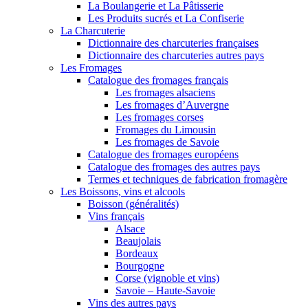
La Boulangerie et La Pâtisserie
Les Produits sucrés et La Confiserie
La Charcuterie
Dictionnaire des charcuteries françaises
Dictionnaire des charcuteries autres pays
Les Fromages
Catalogue des fromages français
Les fromages alsaciens
Les fromages d’Auvergne
Les fromages corses
Fromages du Limousin
Les fromages de Savoie
Catalogue des fromages européens
Catalogue des fromages des autres pays
Termes et techniques de fabrication fromagère
Les Boissons, vins et alcools
Boisson (généralités)
Vins français
Alsace
Beaujolais
Bordeaux
Bourgogne
Corse (vignoble et vins)
Savoie – Haute-Savoie
Vins des autres pays