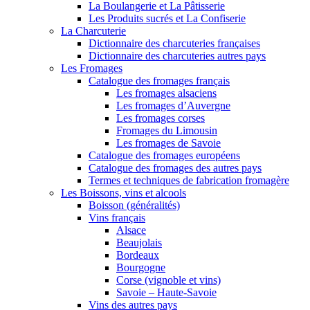
La Boulangerie et La Pâtisserie
Les Produits sucrés et La Confiserie
La Charcuterie
Dictionnaire des charcuteries françaises
Dictionnaire des charcuteries autres pays
Les Fromages
Catalogue des fromages français
Les fromages alsaciens
Les fromages d’Auvergne
Les fromages corses
Fromages du Limousin
Les fromages de Savoie
Catalogue des fromages européens
Catalogue des fromages des autres pays
Termes et techniques de fabrication fromagère
Les Boissons, vins et alcools
Boisson (généralités)
Vins français
Alsace
Beaujolais
Bordeaux
Bourgogne
Corse (vignoble et vins)
Savoie – Haute-Savoie
Vins des autres pays