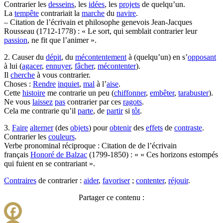
Contrarier les
desseins
, les
idées
, les
projets
de quelqu’un.
La
tempête
contrariait la
marche
du
navire
.
– Citation de l’écrivain et philosophe genevois Jean-Jacques
Rousseau (1712-1778) : « Le sort, qui semblait contrarier leur
passion
, ne fit que l’animer ».
2. Causer du
dépit
, du
mécontentement
à (quelqu’un) en s’
opposant
à lui (
agacer
,
ennuyer
,
fâcher
,
mécontenter
).
Il
cherche
à vous contrarier.
Choses :
Rendre
inquiet
,
mal
à l’
aise
.
Cette
histoire
me contrarie un peu (
chiffonner
,
embêter
,
tarabuster
).
Ne vous
laissez
pas
contrarier par ces
ragots
.
Cela me contrarie qu’il
parte
, de
partir
si
tôt
.
3.
Faire
alterner
(des
objets
) pour
obtenir
des
effets
de
contraste
.
Contrarier les
couleurs
.
Verbe pronominal réciproque : Citation de de l’écrivain
français
Honoré de Balzac
(1799-1850) : « « Ces horizons estompés
qui fuient en se contrariant ».
Contraires
de contrarier :
aider
,
favoriser
;
contenter
,
réjouir
.
Partager ce contenu :