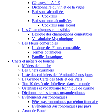
Cépages de A à Z
Dictionnaire du vin et de la vigne
Boissons alcoolisées
Cocktails
Boissons non-alcoolisées
Cocktails sans alcool
Les Champignons comestibles
Lexique des champignons comestibles
Vocabulaire Mycologique
Les Fleurs comestibles
Lexique des Fleurs comestibles
Termes botaniques
Familles botaniques
Chefs et métiers de bouche
Métiers de bouche
Les Chefs cuisiniers
Liste des cuisiniers de l’Antiquité à nos jours
La Grande Carte des Mets et des Plats
Top 10 des écoles hôtelières dans le monde
Ustensiles et vocabulaire technique de cuisine
Dictionnaire des termes organoleptiques
Événements gastronomiques
Fêtes gastronomiques par région française
Evénements gastronomiques par pays
Argot de Bouche