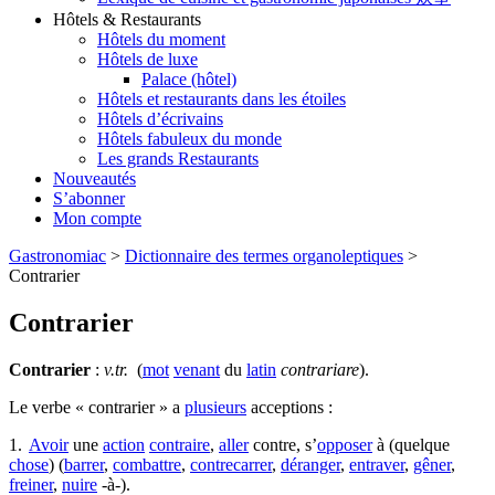
Hôtels & Restaurants
Hôtels du moment
Hôtels de luxe
Palace (hôtel)
Hôtels et restaurants dans les étoiles
Hôtels d’écrivains
Hôtels fabuleux du monde
Les grands Restaurants
Nouveautés
S’abonner
Mon compte
Gastronomiac
>
Dictionnaire des termes organoleptiques
>
Contrarier
Contrarier
Contrarier
:
v.tr.
(
mot
venant
du
latin
contrariare
).
Le verbe « contrarier » a
plusieurs
acceptions :
1.
Avoir
une
action
contraire
,
aller
contre, s’
opposer
à (quelque
chose
) (
barrer
,
combattre
,
contrecarrer
,
déranger
,
entraver
,
gêner
,
freiner
,
nuire
-à-).