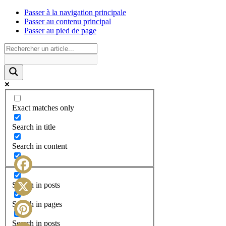
Passer à la navigation principale
Passer au contenu principal
Passer au pied de page
Exact matches only
Search in title
Search in content
Facebook
Search in posts
X
Search in pages
Search in posts
Pinterest