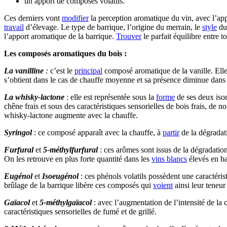
un apport de composés volatils.
Ces derniers vont
modifier
la perception aromatique du vin, avec l’app
travail
d’élevage. Le type de barrique, l’origine du merrain, le
style
du 
l’apport aromatique de la barrique.
Trouver
le parfait équilibre entre 
Les composés aromatiques du bois :
La vanilline
:
c’est le
principal
composé aromatique de la vanille. Ell
s’obtient dans le cas de chauffe moyenne et sa présence diminue dans
La whisky-lactone
: elle est représentée sous la
forme
de ses deux iso
chêne frais et sous des caractéristiques sensorielles de bois frais, de
whisky-lactone augmente avec la chauffe.
Syringol
: ce composé apparaît avec la chauffe, à
partir
de la dégradati
Furfural
et
5-méthylfurfural
: ces arômes sont issus de la dégradati
On les retrouve en plus forte quantité dans les
vins blancs
élevés en ba
Eugénol
et
Isoeugénol
: ces phénols volatils possèdent une caractéri
brûlage de la barrique libère ces composés qui
voient
ainsi leur teneu
Gaïacol
et
5-méthylgaïacol
: avec l’augmentation de l’intensité de la 
caractéristiques sensorielles de fumé et de grillé.