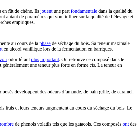
 en fût de chêne. Ils
jouent
une part
fondamentale
dans la qualité du
nt autant de paramètres qui vont influer sur la qualité de l’élevage et
erches empiriques.
gmente au cours de la
phase
de séchage du bois. Sa teneur maximale
nt
en alcool vanillique lors de la fermentation en barriques.
voir
odoriférant
plus
important
. On retrouve ce composé dans le
ent généralement une teneur plus forte en forme
cis
. La teneur en
omposés développent des odeurs d’amande, de pain grillé, de caramel.
bois frais et leurs teneurs augmentent au cours du séchage du bois. Le
nombre
de phénols volatils tels que les gaïacols. Ces composés
ont
des