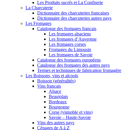
Les Produits sucrés et La Confiserie
La Charcuterie
Dictionnaire des charcuteries françaises
Dictionnaire des charcuteries autres pays
Les Fromages
Catalogue des fromages français
Les fromages alsaciens
Les fromages d’Auvergne
Les fromages corses
Fromages du Limousin
Les fromages de Savoie
Catalogue des fromages européens
Catalogue des fromages des autres pays
Termes et techniques de fabrication fromagère
Les Boissons, vins et alcools
Boisson (généralités)
Vins français
Alsace
Beaujolais
Bordeaux
Bourgogne
Corse (vignoble et vins)
Savoie – Haute-Savoie
Vins des autres pays
Cépages de A à Z