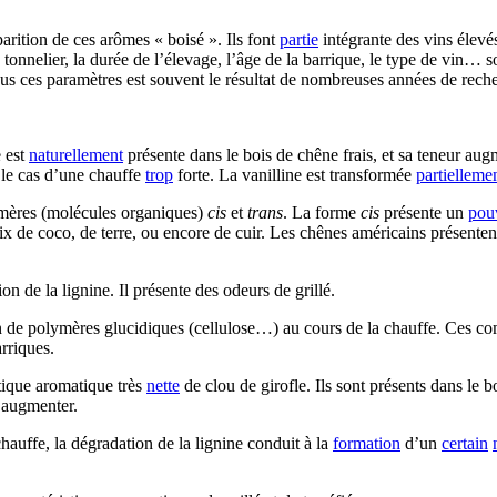
arition de ces arômes « boisé ». Ils font
partie
intégrante des vins élevés
tonnelier, la durée de l’élevage, l’âge de la barrique, le type de vin… so
tous ces paramètres est souvent le résultat de nombreuses années de rech
e est
naturellement
présente dans le bois de chêne frais, et sa teneur au
 le cas d’une chauffe
trop
forte. La vanilline est transformée
partielleme
mères (molécules organiques)
cis
et
trans
. La forme
cis
présente un
pou
 noix de coco, de terre, ou encore de cuir. Les chênes américains présent
on de la lignine. Il présente des odeurs de grillé.
on de polymères glucidiques (cellulose…) au cours de la chauffe. Ces c
rriques.
stique aromatique très
nette
de clou de girofle. Ils sont présents dans le 
r augmenter.
chauffe, la dégradation de la lignine conduit à la
formation
d’un
certain