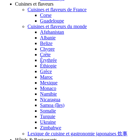
Cuisines et flaveurs
Cuisines et flaveurs de France
Corse
Guadeloupe
Cuisines et flaveurs du monde
Afghanistan
Albanie
Belize
Chypre
Crète
Érythrée
Éthiopie
Grèce
Maroc
Mexique
Monaco
Namibie
Nicaragua
Samoa (îles)
Somalie
Turquie
Ukraine
Zimbabwe
Lexique de cuisine et gastronomie japonaises 炊事
Hôtels & Restaurants