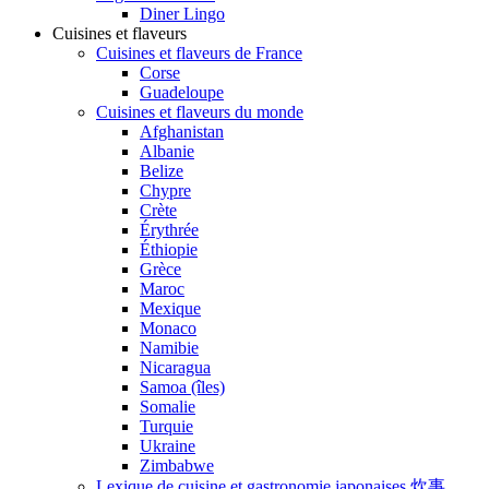
Diner Lingo
Cuisines et flaveurs
Cuisines et flaveurs de France
Corse
Guadeloupe
Cuisines et flaveurs du monde
Afghanistan
Albanie
Belize
Chypre
Crète
Érythrée
Éthiopie
Grèce
Maroc
Mexique
Monaco
Namibie
Nicaragua
Samoa (îles)
Somalie
Turquie
Ukraine
Zimbabwe
Lexique de cuisine et gastronomie japonaises 炊事