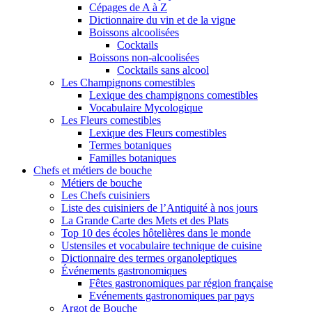
Cépages de A à Z
Dictionnaire du vin et de la vigne
Boissons alcoolisées
Cocktails
Boissons non-alcoolisées
Cocktails sans alcool
Les Champignons comestibles
Lexique des champignons comestibles
Vocabulaire Mycologique
Les Fleurs comestibles
Lexique des Fleurs comestibles
Termes botaniques
Familles botaniques
Chefs et métiers de bouche
Métiers de bouche
Les Chefs cuisiniers
Liste des cuisiniers de l’Antiquité à nos jours
La Grande Carte des Mets et des Plats
Top 10 des écoles hôtelières dans le monde
Ustensiles et vocabulaire technique de cuisine
Dictionnaire des termes organoleptiques
Événements gastronomiques
Fêtes gastronomiques par région française
Evénements gastronomiques par pays
Argot de Bouche