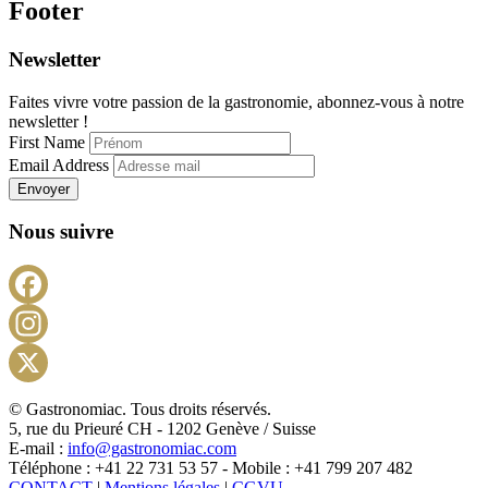
Footer
Newsletter
Faites vivre votre passion de la gastronomie, abonnez-vous à notre
newsletter !
First Name
Email Address
Envoyer
Nous suivre
Facebook
Instagram
X
© Gastronomiac. Tous droits réservés.
5, rue du Prieuré CH - 1202 Genève / Suisse
E-mail :
info@gastronomiac.com
Téléphone : +41 22 731 53 57 - Mobile : +41 799 207 482
CONTACT
|
Mentions légales
|
CGVU