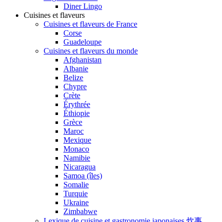
Diner Lingo
Cuisines et flaveurs
Cuisines et flaveurs de France
Corse
Guadeloupe
Cuisines et flaveurs du monde
Afghanistan
Albanie
Belize
Chypre
Crète
Érythrée
Éthiopie
Grèce
Maroc
Mexique
Monaco
Namibie
Nicaragua
Samoa (îles)
Somalie
Turquie
Ukraine
Zimbabwe
Lexique de cuisine et gastronomie japonaises 炊事