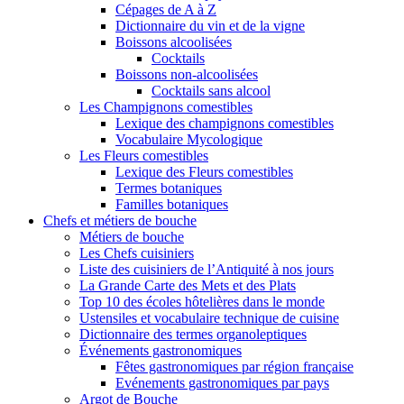
Cépages de A à Z
Dictionnaire du vin et de la vigne
Boissons alcoolisées
Cocktails
Boissons non-alcoolisées
Cocktails sans alcool
Les Champignons comestibles
Lexique des champignons comestibles
Vocabulaire Mycologique
Les Fleurs comestibles
Lexique des Fleurs comestibles
Termes botaniques
Familles botaniques
Chefs et métiers de bouche
Métiers de bouche
Les Chefs cuisiniers
Liste des cuisiniers de l’Antiquité à nos jours
La Grande Carte des Mets et des Plats
Top 10 des écoles hôtelières dans le monde
Ustensiles et vocabulaire technique de cuisine
Dictionnaire des termes organoleptiques
Événements gastronomiques
Fêtes gastronomiques par région française
Evénements gastronomiques par pays
Argot de Bouche