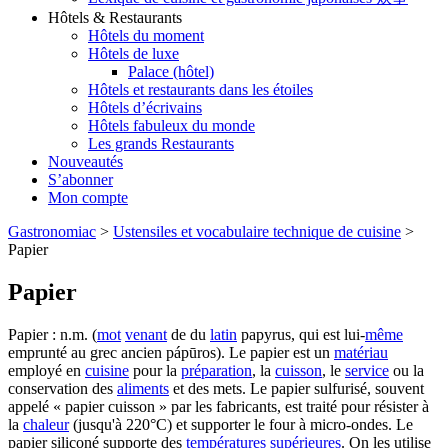
Hôtels & Restaurants
Hôtels du moment
Hôtels de luxe
Palace (hôtel)
Hôtels et restaurants dans les étoiles
Hôtels d’écrivains
Hôtels fabuleux du monde
Les grands Restaurants
Nouveautés
S’abonner
Mon compte
Gastronomiac
>
Ustensiles et vocabulaire technique de cuisine
>
Papier
Papier
Papier : n.m. (
mot
venant
de du
latin
papyrus, qui est lui-
même
emprunté au grec ancien pápūros). Le papier est un
matériau
employé en
cuisine
pour la
préparation
, la
cuisson
, le
service
ou la
conservation des
aliments
et des mets. Le papier sulfurisé, souvent
appelé « papier cuisson » par les fabricants, est traité pour résister à
la
chaleur
(jusqu'à 220°C) et supporter le four à micro-ondes. Le
papier siliconé supporte des
températures
supérieures
. On les utilise