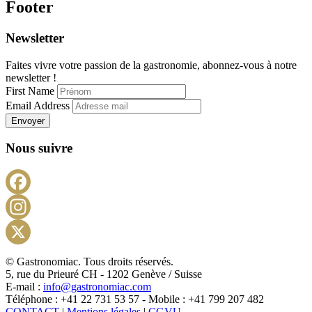
Footer
Newsletter
Faites vivre votre passion de la gastronomie, abonnez-vous à notre
newsletter !
First Name
Email Address
Envoyer
Nous suivre
Facebook
Instagram
X
© Gastronomiac. Tous droits réservés.
5, rue du Prieuré CH - 1202 Genève / Suisse
E-mail :
info@gastronomiac.com
Téléphone : +41 22 731 53 57 - Mobile : +41 799 207 482
CONTACT
|
Mentions légales
|
CGVU