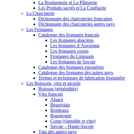
La Boulangerie et La Pâtisserie
Les Produits sucrés et La Confiserie
La Charcuterie
Dictionnaire des charcuteries françaises
Dictionnaire des charcuteries autres pays
Les Fromages
Catalogue des fromages français
Les fromages alsaciens
Les fromages d’Auvergne
Les fromages corses
Fromages du Limousin
Les fromages de Savoie
Catalogue des fromages européens
Catalogue des fromages des autres pays
Termes et techniques de fabrication fromagère
Les Boissons, vins et alcools
Boisson (généralités)
Vins français
Alsace
Beaujolais
Bordeaux
Bourgogne
Corse (vignoble et vins)
Savoie – Haute-Savoie
Vins des autres pays