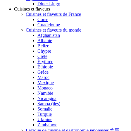
Diner Lingo
Cuisines et flaveurs
Cuisines et flaveurs de France
Corse
Guadeloupe
Cuisines et flaveurs du monde
Afghanistan
Albanie
Belize
Chypre
Crète
Érythrée
Éthiopie
Grèce
Maroc
Mexique
Monaco
Namibie
Nicaragua
Samoa (îles)
Somalie
Turquie
Ukraine
Zimbabwe
Lexique de cuisine et gastronomie japonaises 炊事