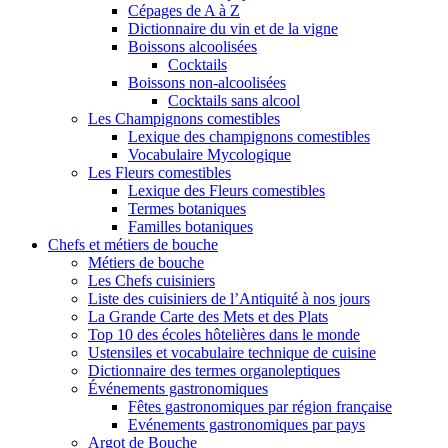
Cépages de A à Z
Dictionnaire du vin et de la vigne
Boissons alcoolisées
Cocktails
Boissons non-alcoolisées
Cocktails sans alcool
Les Champignons comestibles
Lexique des champignons comestibles
Vocabulaire Mycologique
Les Fleurs comestibles
Lexique des Fleurs comestibles
Termes botaniques
Familles botaniques
Chefs et métiers de bouche
Métiers de bouche
Les Chefs cuisiniers
Liste des cuisiniers de l’Antiquité à nos jours
La Grande Carte des Mets et des Plats
Top 10 des écoles hôtelières dans le monde
Ustensiles et vocabulaire technique de cuisine
Dictionnaire des termes organoleptiques
Événements gastronomiques
Fêtes gastronomiques par région française
Evénements gastronomiques par pays
Argot de Bouche