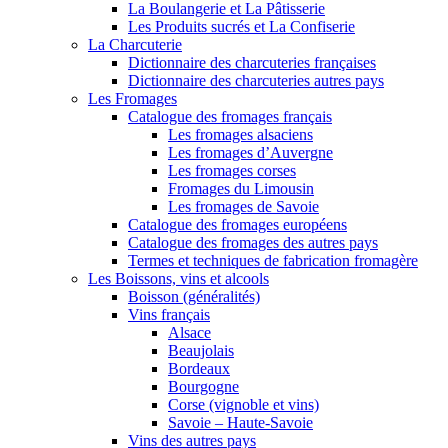
La Boulangerie et La Pâtisserie
Les Produits sucrés et La Confiserie
La Charcuterie
Dictionnaire des charcuteries françaises
Dictionnaire des charcuteries autres pays
Les Fromages
Catalogue des fromages français
Les fromages alsaciens
Les fromages d’Auvergne
Les fromages corses
Fromages du Limousin
Les fromages de Savoie
Catalogue des fromages européens
Catalogue des fromages des autres pays
Termes et techniques de fabrication fromagère
Les Boissons, vins et alcools
Boisson (généralités)
Vins français
Alsace
Beaujolais
Bordeaux
Bourgogne
Corse (vignoble et vins)
Savoie – Haute-Savoie
Vins des autres pays