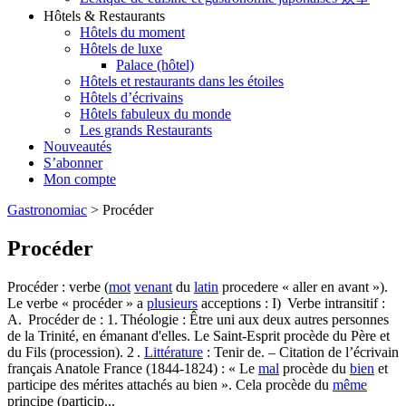
Hôtels & Restaurants
Hôtels du moment
Hôtels de luxe
Palace (hôtel)
Hôtels et restaurants dans les étoiles
Hôtels d’écrivains
Hôtels fabuleux du monde
Les grands Restaurants
Nouveautés
S’abonner
Mon compte
Gastronomiac
>
Procéder
Procéder
Procéder : verbe (
mot
venant
du
latin
procedere « aller en avant »).
Le verbe « procéder » a
plusieurs
acceptions : I) Verbe intransitif :
A. Procéder de : 1. Théologie : Être uni aux deux autres personnes
de la Trinité, en émanant d'elles. Le Saint-Esprit procède du Père et
du Fils (procession). 2 .
Littérature
: Tenir de. – Citation de l’écrivain
français Anatole France (1844-1824) : « Le
mal
procède du
bien
et
participe des mérites attachés au bien ». Cela procède du
même
principe (particip...