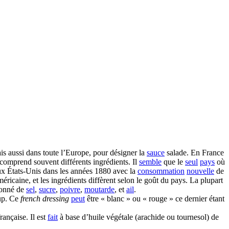
s aussi dans toute l’Europe, pour désigner la
sauce
salade. En France
 comprend souvent différents ingrédients. Il
semble
que le
seul
pays
où
x États-Unis dans les années 1880 avec la
consommation
nouvelle
de
méricaine, et les ingrédients diffèrent selon le goût du pays. La plupart
sonné de
sel
,
sucre
,
poivre
,
moutarde
, et
ail
.
hup. Ce
french dressing
peut
être « blanc » ou « rouge » ce dernier étant
rançaise. Il est
fait
à base d’huile végétale (arachide ou tournesol) de