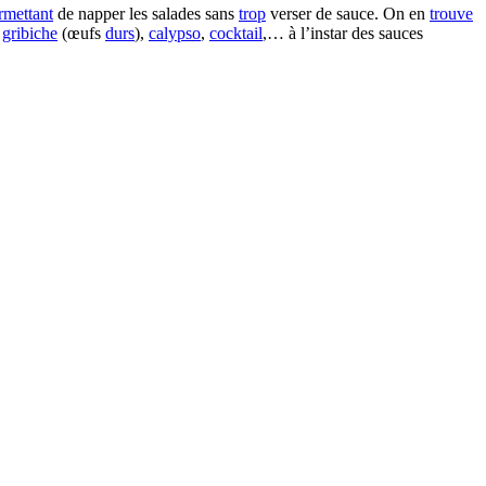
rmettant
de napper les salades sans
trop
verser de sauce. On en
trouve
u
gribiche
(œufs
durs
),
calypso
,
cocktail
,… à l’instar des sauces