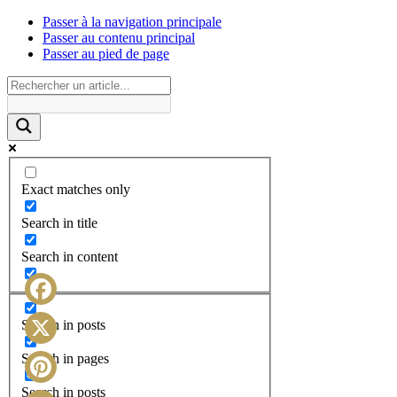
Passer à la navigation principale
Passer au contenu principal
Passer au pied de page
Exact matches only
Search in title
Search in content
Facebook
Search in posts
X
Search in pages
Search in posts
Pinterest