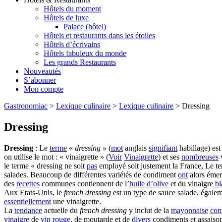
Hôtels du moment
Hôtels de luxe
Palace (hôtel)
Hôtels et restaurants dans les étoiles
Hôtels d’écrivains
Hôtels fabuleux du monde
Les grands Restaurants
Nouveautés
S’abonner
Mon compte
Gastronomiac
>
Lexique culinaire
>
Lexique culinaire
>
Dressing
Dressing
Dressing
: Le
terme
«
dressing »
(
mot
anglais
signifiant
habillage) est
on utilise le mot : « vinaigrette » (
Voir
Vinaigrette
) et ses
nombreuses
v
le terme « dressing ne soit
pas
employé soit justement la France, Le te
salades. Beaucoup de différentes variétés de condiment
ont
alors émer
des
recettes
communes contiennent de l’
huile d’olive
et du vinaigre
bl
Aux Etats-Unis, le
french dressing
est un type de sauce salade, égale
essentiellement
une vinaigrette.
La
tendance
actuelle du
french dressing
y inclut de la
mayonnaise
con
vinaigre
de
vin rouge
, de moutarde et de
divers
condiments et assaiso