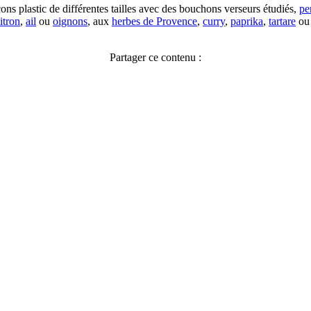
ons plastic de différentes tailles avec des bouchons verseurs étudiés,
pe
itron
,
ail
ou
oignons
, aux
herbes de Provence
,
curry
,
paprika
,
tartare
o
Partager ce contenu :
Facebook
X
Pinterest
LinkedIn
WhatsApp
Telegram