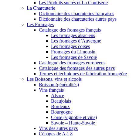
Les Produits sucrés et La Confiserie
La Charcuterie
Dictionnaire des charcuteries françaises
Dictionnaire des charcuteries autres pays
Les Fromages
Catalogue des fromages français
Les fromages alsaciens
Les fromages d’Auvergne
Les fromages corses
Fromages du Limousin
Les fromages de Savoie
Catalogue des fromages européens
Catalogue des fromages des autres pays
Termes et techniques de fabrication fromagère
Les Boissons, vins et alcools
Boisson (généralités)
Vins français
Alsace
Beaujolais
Bordeaux
Bourgogne
Corse (vignoble et vins)
Savoie – Haute-Savoie
Vins des autres pays
Cépages de A à Z