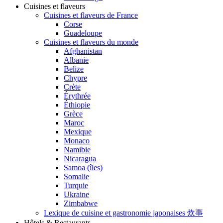
Cuisines et flaveurs
Cuisines et flaveurs de France
Corse
Guadeloupe
Cuisines et flaveurs du monde
Afghanistan
Albanie
Belize
Chypre
Crète
Érythrée
Éthiopie
Grèce
Maroc
Mexique
Monaco
Namibie
Nicaragua
Samoa (îles)
Somalie
Turquie
Ukraine
Zimbabwe
Lexique de cuisine et gastronomie japonaises 炊事
Hôtels & Restaurants