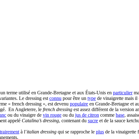
 un terme utilisé en Grande-Bretagne et aux États-Unis en
particulier
mai
ariantes. Le dressing est
connu
pour être un
type
de vinaigrette mais il
rme « french dressing », est devenu
populaire
en Grande-Bretagne et au
gé. En Angleterre, le
french dressing
est assez différent de la version a
anc
ou du vinaigre de
vin rouge
ou du
jus de citron
comme
base
, assai
ment appelé
Catalina’s dressing
, contenant du
sucre
et de la sauce ketc
trairement
à l’
italian dressing
qui se rapproche le
plus
de la vinaigrette f
nnements.