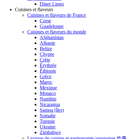
Diner Lingo
Cuisines et flaveurs
Cuisines et flaveurs de France
Corse
Guadeloupe
Cuisines et flaveurs du monde
Afghanistan
Albanie
Belize
Chypre
Crète
Érythrée
Éthiopie
Grèce
Maroc
Mexique
Monaco
Namibie
Nicaragua
Samoa (îles)
Somalie
Turquie
Ukraine
Zimbabwe
Lexique de cuisine et gastronomie japonaises 炊事