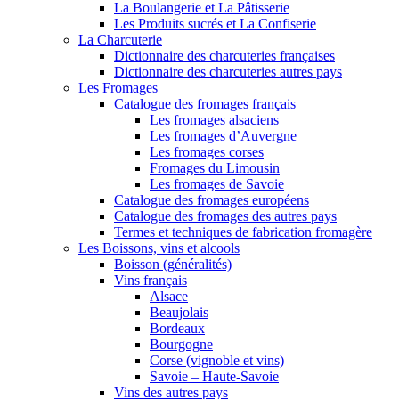
La Boulangerie et La Pâtisserie
Les Produits sucrés et La Confiserie
La Charcuterie
Dictionnaire des charcuteries françaises
Dictionnaire des charcuteries autres pays
Les Fromages
Catalogue des fromages français
Les fromages alsaciens
Les fromages d’Auvergne
Les fromages corses
Fromages du Limousin
Les fromages de Savoie
Catalogue des fromages européens
Catalogue des fromages des autres pays
Termes et techniques de fabrication fromagère
Les Boissons, vins et alcools
Boisson (généralités)
Vins français
Alsace
Beaujolais
Bordeaux
Bourgogne
Corse (vignoble et vins)
Savoie – Haute-Savoie
Vins des autres pays