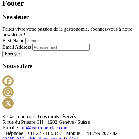
Footer
Newsletter
Faites vivre votre passion de la gastronomie, abonnez-vous à notre
newsletter !
First Name
Email Address
Envoyer
Nous suivre
Facebook
Instagram
X
© Gastronomiac. Tous droits réservés.
5, rue du Prieuré CH - 1202 Genève / Suisse
E-mail :
info@gastronomiac.com
Téléphone : +41 22 731 53 57 - Mobile : +41 799 207 482
CONTACT
|
Mentions légales
|
CGVU