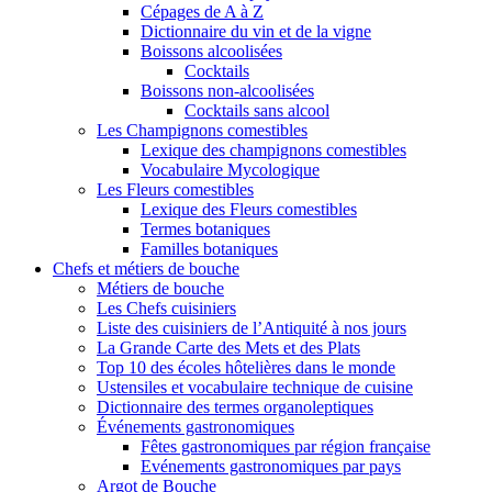
Cépages de A à Z
Dictionnaire du vin et de la vigne
Boissons alcoolisées
Cocktails
Boissons non-alcoolisées
Cocktails sans alcool
Les Champignons comestibles
Lexique des champignons comestibles
Vocabulaire Mycologique
Les Fleurs comestibles
Lexique des Fleurs comestibles
Termes botaniques
Familles botaniques
Chefs et métiers de bouche
Métiers de bouche
Les Chefs cuisiniers
Liste des cuisiniers de l’Antiquité à nos jours
La Grande Carte des Mets et des Plats
Top 10 des écoles hôtelières dans le monde
Ustensiles et vocabulaire technique de cuisine
Dictionnaire des termes organoleptiques
Événements gastronomiques
Fêtes gastronomiques par région française
Evénements gastronomiques par pays
Argot de Bouche