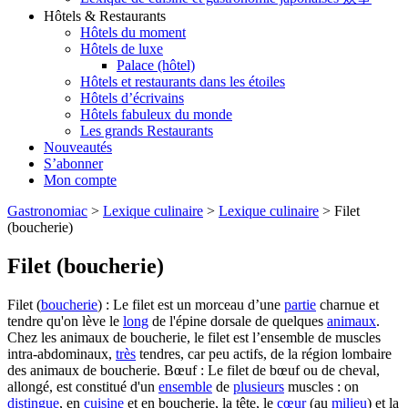
Hôtels & Restaurants
Hôtels du moment
Hôtels de luxe
Palace (hôtel)
Hôtels et restaurants dans les étoiles
Hôtels d’écrivains
Hôtels fabuleux du monde
Les grands Restaurants
Nouveautés
S’abonner
Mon compte
Gastronomiac
>
Lexique culinaire
>
Lexique culinaire
>
Filet
(boucherie)
Filet (boucherie)
Filet (
boucherie
) : Le filet est un morceau d’une
partie
charnue et
tendre qu'on lève le
long
de l'épine dorsale de quelques
animaux
.
Chez les animaux de boucherie, le filet est l’ensemble de muscles
intra-abdominaux,
très
tendres, car peu actifs, de la région lombaire
des animaux de boucherie. Bœuf : Le filet de bœuf ou de cheval,
allongé, est constitué d'un
ensemble
de
plusieurs
muscles : on
distingue
, en
cuisine
et en boucherie, la tête, le
cœur
(au
milieu
) et la