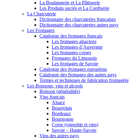
La Boulangerie et La Pâtisserie
Les Produits sucrés et La Confiserie
La Charcuterie
Dictionnaire des charcuteries françaises
Dictionnaire des charcuteries autres pays
Les Fromages
Catalogue des fromages français
Les fromages alsaciens
Les fromages d’Auvergne
Les fromages corses
Fromages du Limousin
Les fromages de Savoie
Catalogue des fromages européens
Catalogue des fromages des autres pays
Termes et techniques de fabrication fromagère
Les Boissons, vins et alcools
Boisson (généralités)
Vins français
Alsace
Beaujolais
Bordeaux
Bourgogne
Corse (vignoble et vins)
Savoie – Haute-Savoie
Vins des autres pays