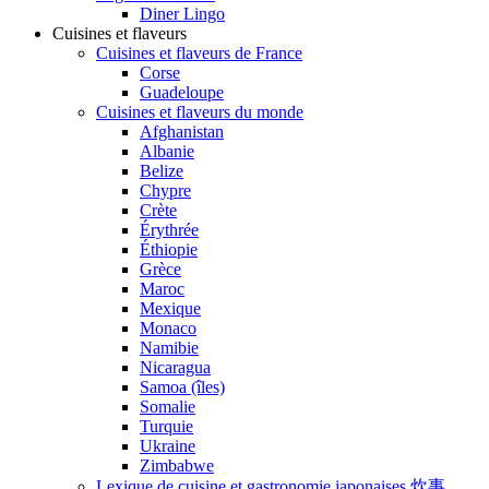
Diner Lingo
Cuisines et flaveurs
Cuisines et flaveurs de France
Corse
Guadeloupe
Cuisines et flaveurs du monde
Afghanistan
Albanie
Belize
Chypre
Crète
Érythrée
Éthiopie
Grèce
Maroc
Mexique
Monaco
Namibie
Nicaragua
Samoa (îles)
Somalie
Turquie
Ukraine
Zimbabwe
Lexique de cuisine et gastronomie japonaises 炊事