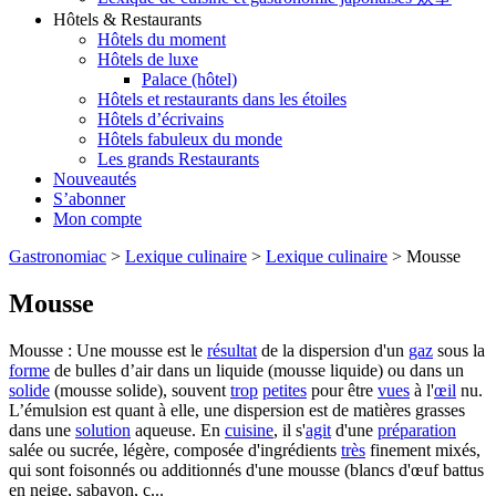
Hôtels & Restaurants
Hôtels du moment
Hôtels de luxe
Palace (hôtel)
Hôtels et restaurants dans les étoiles
Hôtels d’écrivains
Hôtels fabuleux du monde
Les grands Restaurants
Nouveautés
S’abonner
Mon compte
Gastronomiac
>
Lexique culinaire
>
Lexique culinaire
>
Mousse
Mousse
Mousse : Une mousse est le
résultat
de la dispersion d'un
gaz
sous la
forme
de bulles d’air dans un liquide (mousse liquide) ou dans un
solide
(mousse solide), souvent
trop
petites
pour être
vues
à l'
œil
nu.
L’émulsion est quant à elle, une dispersion est de matières grasses
dans une
solution
aqueuse. En
cuisine
, il s'
agit
d'une
préparation
salée ou sucrée, légère, composée d'ingrédients
très
finement mixés,
qui sont foisonnés ou additionnés d'une mousse (blancs d'œuf battus
en neige, sabayon, c...