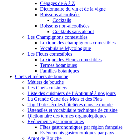
Cépages de A à Z
Dictionnaire du vin et de la vigne
Boissons alcoolisées
Cocktails
Boissons non-alcoolisées
Cocktails sans alcool
Les Champignons comestibles
Lexique des champignons comestibles
Vocabulaire Mycologique
Les Fleurs comestibles
Lexique des Fleurs comestibles
Termes botaniques
Familles botaniques
Chefs et métiers de bouche
Métiers de bouche
Les Chefs cuisiniers
Liste des cuisiniers de l’Antiquité à nos jours
La Grande Carte des Mets et des Plats
Top 10 des écoles hôtelières dans le monde
Ustensiles et vocabulaire technique de cuisine
Dictionnaire des termes organoleptiques
Événements gastronomiques
Fêtes gastronomiques par région française
Evénements gastronomiques par pays
Argot de Bouche