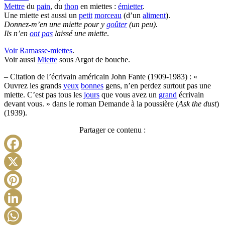
Mettre
du
pain
, du
thon
en miettes :
émietter
.
Une miette est aussi un
petit
morceau
(d’un
aliment
).
Donnez-m’en une miette pour y
goûter
(un peu).
Ils n’en
ont
pas
laissé une miette
.
Voir
Ramasse-miettes
.
Voir aussi
Miette
sous Argot de bouche.
– Citation de l’écrivain américain John Fante (1909-1983) : «
Ouvrez les grands
yeux
bonnes
gens, n’en perdez surtout pas une
miette. C’est pas tous les
jours
que vous avez un
grand
écrivain
devant vous. » dans le roman Demande à la poussière (
Ask the dust
)
(1939).
Partager ce contenu :
Facebook
X
Pinterest
LinkedIn