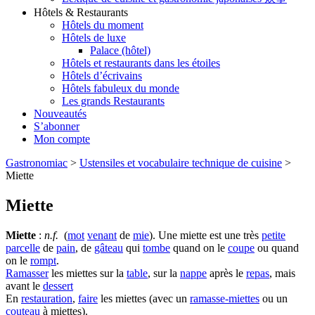
Hôtels & Restaurants
Hôtels du moment
Hôtels de luxe
Palace (hôtel)
Hôtels et restaurants dans les étoiles
Hôtels d’écrivains
Hôtels fabuleux du monde
Les grands Restaurants
Nouveautés
S’abonner
Mon compte
Gastronomiac
>
Ustensiles et vocabulaire technique de cuisine
>
Miette
Miette
Miette
:
n.f.
(
mot
venant
de
mie
). Une miette est une très
petite
parcelle
de
pain
, de
gâteau
qui
tombe
quand on le
coupe
ou quand
on le
rompt
.
Ramasser
les miettes sur la
table
, sur la
nappe
après le
repas
, mais
avant le
dessert
En
restauration
,
faire
les miettes (avec un
ramasse-miettes
ou un
couteau
à miettes).