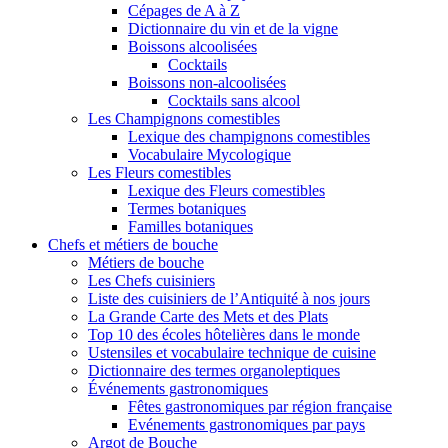
Cépages de A à Z
Dictionnaire du vin et de la vigne
Boissons alcoolisées
Cocktails
Boissons non-alcoolisées
Cocktails sans alcool
Les Champignons comestibles
Lexique des champignons comestibles
Vocabulaire Mycologique
Les Fleurs comestibles
Lexique des Fleurs comestibles
Termes botaniques
Familles botaniques
Chefs et métiers de bouche
Métiers de bouche
Les Chefs cuisiniers
Liste des cuisiniers de l’Antiquité à nos jours
La Grande Carte des Mets et des Plats
Top 10 des écoles hôtelières dans le monde
Ustensiles et vocabulaire technique de cuisine
Dictionnaire des termes organoleptiques
Événements gastronomiques
Fêtes gastronomiques par région française
Evénements gastronomiques par pays
Argot de Bouche