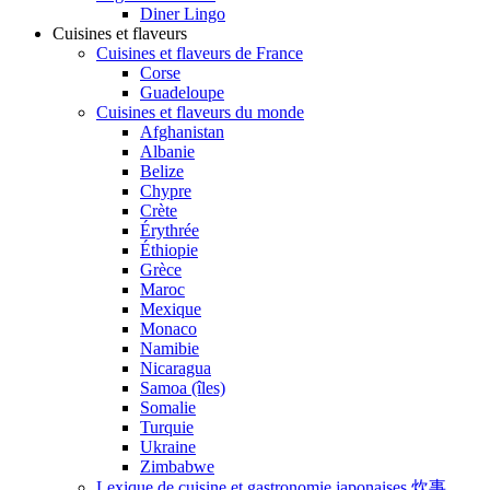
Diner Lingo
Cuisines et flaveurs
Cuisines et flaveurs de France
Corse
Guadeloupe
Cuisines et flaveurs du monde
Afghanistan
Albanie
Belize
Chypre
Crète
Érythrée
Éthiopie
Grèce
Maroc
Mexique
Monaco
Namibie
Nicaragua
Samoa (îles)
Somalie
Turquie
Ukraine
Zimbabwe
Lexique de cuisine et gastronomie japonaises 炊事