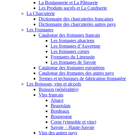
La Boulangerie et La Pâtisserie
Les Produits sucrés et La Confiserie
La Charcuterie
Dictionnaire des charcuteries françaises
Dictionnaire des charcuteries autres pays
Les Fromages
Catalogue des fromages français
Les fromages alsaciens
Les fromages d’Auvergne
Les fromages corses
Fromages du Limousin
Les fromages de Savoie
Catalogue des fromages européens
Catalogue des fromages des autres pays
Termes et techniques de fabrication fromagère
Les Boissons, vins et alcools
Boisson (généralités)
Vins français
Alsace
Beaujolais
Bordeaux
Bourgogne
Corse (vignoble et vins)
Savoie – Haute-Savoie
Vins des autres pays