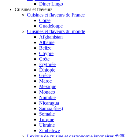
Diner Lingo
Cuisines et flaveurs
Cuisines et flaveurs de France
Corse
Guadeloupe
Cuisines et flaveurs du monde
Afghanistan
Albanie
Belize
Chypre
Crète
Érythrée
Éthiopie
Grèce
Maroc
Mexique
Monaco
Namibie
Nicaragua
Samoa (îles)
Somalie
Turquie
Ukraine
Zimbabwe
Lexique de cuisine et gastronomie japonaises 炊事