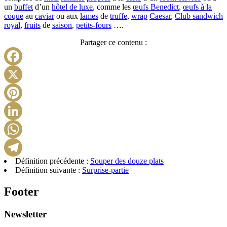
un
buffet
d’un
hôtel de luxe
, comme les
œufs Benedict
,
œufs à la
coque
au
caviar
ou aux
lames
de
truffe
,
wrap
Caesar
,
Club sandwich
royal
,
fruits
de
saison
,
petits-fours
….
Partager ce contenu :
Facebook
X
Pinterest
LinkedIn
WhatsApp
Définition précédente :
Souper des douze plats
Telegram
Définition suivante :
Surprise-partie
Footer
Newsletter