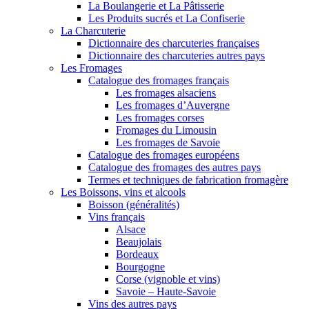
La Boulangerie et La Pâtisserie
Les Produits sucrés et La Confiserie
La Charcuterie
Dictionnaire des charcuteries françaises
Dictionnaire des charcuteries autres pays
Les Fromages
Catalogue des fromages français
Les fromages alsaciens
Les fromages d’Auvergne
Les fromages corses
Fromages du Limousin
Les fromages de Savoie
Catalogue des fromages européens
Catalogue des fromages des autres pays
Termes et techniques de fabrication fromagère
Les Boissons, vins et alcools
Boisson (généralités)
Vins français
Alsace
Beaujolais
Bordeaux
Bourgogne
Corse (vignoble et vins)
Savoie – Haute-Savoie
Vins des autres pays