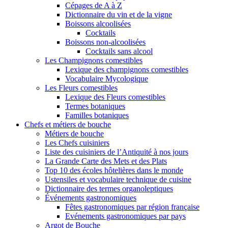
Cépages de A à Z
Dictionnaire du vin et de la vigne
Boissons alcoolisées
Cocktails
Boissons non-alcoolisées
Cocktails sans alcool
Les Champignons comestibles
Lexique des champignons comestibles
Vocabulaire Mycologique
Les Fleurs comestibles
Lexique des Fleurs comestibles
Termes botaniques
Familles botaniques
Chefs et métiers de bouche
Métiers de bouche
Les Chefs cuisiniers
Liste des cuisiniers de l’Antiquité à nos jours
La Grande Carte des Mets et des Plats
Top 10 des écoles hôtelières dans le monde
Ustensiles et vocabulaire technique de cuisine
Dictionnaire des termes organoleptiques
Événements gastronomiques
Fêtes gastronomiques par région française
Evénements gastronomiques par pays
Argot de Bouche