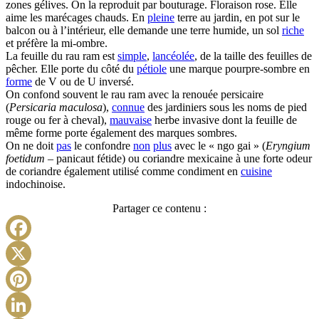
zones gélives. On la reproduit par bouturage. Floraison rose. Elle
aime les marécages chauds. En
pleine
terre au jardin, en pot sur le
balcon ou à l’intérieur, elle demande une terre humide, un sol
riche
et préfère la mi-ombre.
La feuille du rau ram est
simple
,
lancéolée
, de la taille des feuilles de
pêcher. Elle porte du côté du
pétiole
une marque pourpre-sombre en
forme
de V ou de U inversé.
On confond souvent le rau ram avec la renouée persicaire
(
Persicaria maculosa
),
connue
des jardiniers sous les noms de pied
rouge ou fer à cheval),
mauvaise
herbe invasive dont la feuille de
même forme porte également des marques sombres.
On ne doit
pas
le confondre
non
plus
avec le « ngo gai » (
Eryngium
foetidum
– panicaut fétide) ou coriandre mexicaine à une forte odeur
de coriandre également utilisé comme condiment en
cuisine
indochinoise.
Partager ce contenu :
Facebook
X
Pinterest