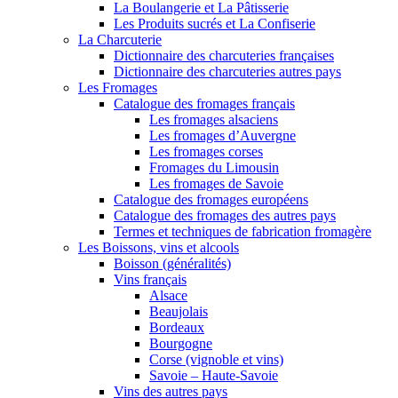
La Boulangerie et La Pâtisserie
Les Produits sucrés et La Confiserie
La Charcuterie
Dictionnaire des charcuteries françaises
Dictionnaire des charcuteries autres pays
Les Fromages
Catalogue des fromages français
Les fromages alsaciens
Les fromages d’Auvergne
Les fromages corses
Fromages du Limousin
Les fromages de Savoie
Catalogue des fromages européens
Catalogue des fromages des autres pays
Termes et techniques de fabrication fromagère
Les Boissons, vins et alcools
Boisson (généralités)
Vins français
Alsace
Beaujolais
Bordeaux
Bourgogne
Corse (vignoble et vins)
Savoie – Haute-Savoie
Vins des autres pays