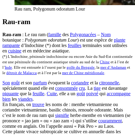
Rau ram, Polygonum odoratum Lour
Rau-ram
Rau-ram
: Le rau ram (
famille
des
Polygonacées
–
Nom
botanique :
Polygonum odoratum Lour
) est une espèce de
plante
rampante
d’Indochine (*) dont les
feuilles
terminales sont utilisées
en
cuisine
et en médecine asiatique.
(*) L’Indochine, péninsule indochinoise ou encore Asie du Sud-Est continentale
est une péninsule du continent asiatique située au sud de la
Chine
et à l’est de
l’
Inde
. Elle est entourée à l’ouest par le
golfe du Bengale
, la
mer d’Andaman
et
le
détroit de Malacca
et à l’est par la
mer de Chine méridionale
.
Son
goût
et son
parfum
évoquent la
coriandre
et la
citronnelle
,
spécialement quand elle est
consommée
cru
. La
tige
est davantage
piquante
que la
feuille
.
Cuite
, elle a un
goût
poivré
qui
accompagne
bien
les
viandes
.
En français, on
trouve
les noms de : menthe vietnamienne ou
coriandre vietnamienne, basilic chinois, renouée odorante. Mais
c’est le nom de rau ram qui
signifie
herbe-menthe en vietnamien (se
prononce « jao jam » ou « zao zam ») qui s’utilise
couramment
,
comme en anglais. On l’appelle aussi « Pak Peo » au Laos.
Cette plante vivace subtropicale se cultive en annuelle dans les