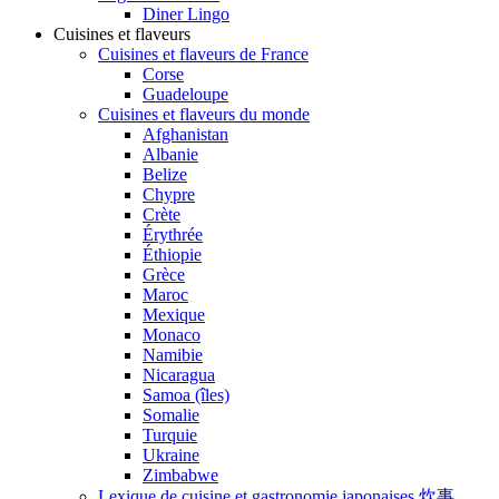
Diner Lingo
Cuisines et flaveurs
Cuisines et flaveurs de France
Corse
Guadeloupe
Cuisines et flaveurs du monde
Afghanistan
Albanie
Belize
Chypre
Crète
Érythrée
Éthiopie
Grèce
Maroc
Mexique
Monaco
Namibie
Nicaragua
Samoa (îles)
Somalie
Turquie
Ukraine
Zimbabwe
Lexique de cuisine et gastronomie japonaises 炊事