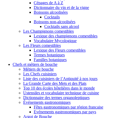
Cépages de A à Z
Dictionnaire du vin et de la vigne
Boissons alcoolisées
Cocktails
Boissons non-alcoolisées
Cocktails sans alcool
Les Champignons comestibles
Lexique des champignons comestibles
Vocabulaire Mycologique
Les Fleurs comestibles
Lexique des Fleurs comestibles
Termes botaniques
Familles botaniques
Chefs et métiers de bouche
Métiers de bouche
Les Chefs cuisiniers
Liste des cuisiniers de l’Antiquité à nos jours
La Grande Carte des Mets et des Plats
Top 10 des écoles hôtelières dans le monde
Ustensiles et vocabulaire technique de cuisine
Dictionnaire des termes organoleptiques
Événements gastronomiques
Fêtes gastronomiques par région française
Evénements gastronomiques par pays
Argot de Bouche