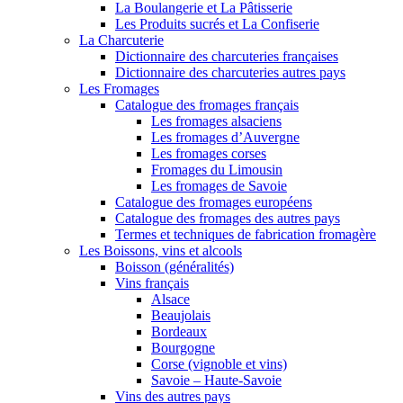
La Boulangerie et La Pâtisserie
Les Produits sucrés et La Confiserie
La Charcuterie
Dictionnaire des charcuteries françaises
Dictionnaire des charcuteries autres pays
Les Fromages
Catalogue des fromages français
Les fromages alsaciens
Les fromages d’Auvergne
Les fromages corses
Fromages du Limousin
Les fromages de Savoie
Catalogue des fromages européens
Catalogue des fromages des autres pays
Termes et techniques de fabrication fromagère
Les Boissons, vins et alcools
Boisson (généralités)
Vins français
Alsace
Beaujolais
Bordeaux
Bourgogne
Corse (vignoble et vins)
Savoie – Haute-Savoie
Vins des autres pays