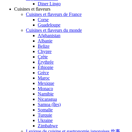
Diner Lingo
Cuisines et flaveurs
Cuisines et flaveurs de France
Corse
Guadeloupe
Cuisines et flaveurs du monde
Afghanistan
Albanie
Belize
Chypre
Crète
Érythrée
Éthiopie
Grèce
Maroc
Mexique
Monaco
Namibie
Nicaragua
Samoa (îles)
Somalie
Turquie
Ukraine
Zimbabwe
Lexique de cuisine et gastronomie japonaises 炊事