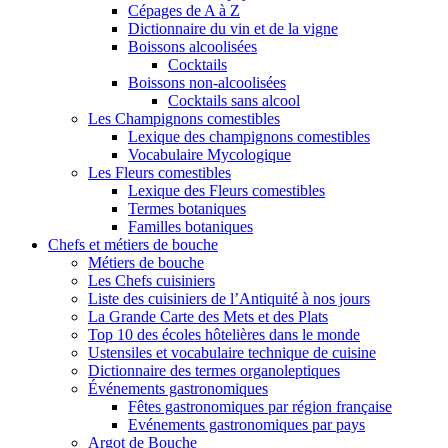
Cépages de A à Z
Dictionnaire du vin et de la vigne
Boissons alcoolisées
Cocktails
Boissons non-alcoolisées
Cocktails sans alcool
Les Champignons comestibles
Lexique des champignons comestibles
Vocabulaire Mycologique
Les Fleurs comestibles
Lexique des Fleurs comestibles
Termes botaniques
Familles botaniques
Chefs et métiers de bouche
Métiers de bouche
Les Chefs cuisiniers
Liste des cuisiniers de l’Antiquité à nos jours
La Grande Carte des Mets et des Plats
Top 10 des écoles hôtelières dans le monde
Ustensiles et vocabulaire technique de cuisine
Dictionnaire des termes organoleptiques
Événements gastronomiques
Fêtes gastronomiques par région française
Evénements gastronomiques par pays
Argot de Bouche