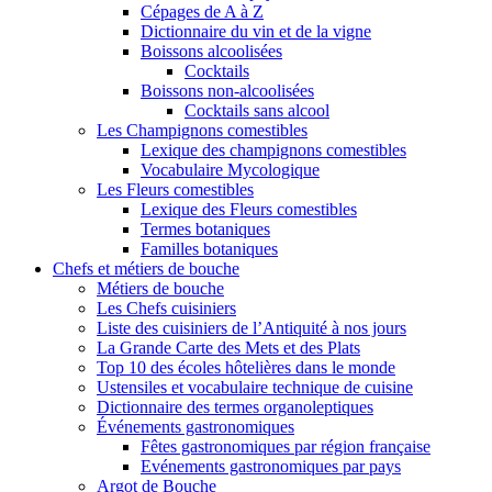
Cépages de A à Z
Dictionnaire du vin et de la vigne
Boissons alcoolisées
Cocktails
Boissons non-alcoolisées
Cocktails sans alcool
Les Champignons comestibles
Lexique des champignons comestibles
Vocabulaire Mycologique
Les Fleurs comestibles
Lexique des Fleurs comestibles
Termes botaniques
Familles botaniques
Chefs et métiers de bouche
Métiers de bouche
Les Chefs cuisiniers
Liste des cuisiniers de l’Antiquité à nos jours
La Grande Carte des Mets et des Plats
Top 10 des écoles hôtelières dans le monde
Ustensiles et vocabulaire technique de cuisine
Dictionnaire des termes organoleptiques
Événements gastronomiques
Fêtes gastronomiques par région française
Evénements gastronomiques par pays
Argot de Bouche