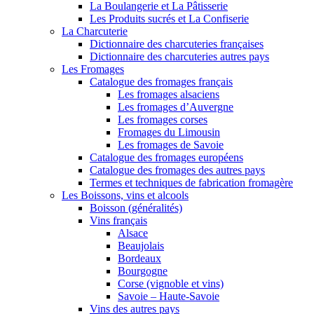
La Boulangerie et La Pâtisserie
Les Produits sucrés et La Confiserie
La Charcuterie
Dictionnaire des charcuteries françaises
Dictionnaire des charcuteries autres pays
Les Fromages
Catalogue des fromages français
Les fromages alsaciens
Les fromages d’Auvergne
Les fromages corses
Fromages du Limousin
Les fromages de Savoie
Catalogue des fromages européens
Catalogue des fromages des autres pays
Termes et techniques de fabrication fromagère
Les Boissons, vins et alcools
Boisson (généralités)
Vins français
Alsace
Beaujolais
Bordeaux
Bourgogne
Corse (vignoble et vins)
Savoie – Haute-Savoie
Vins des autres pays