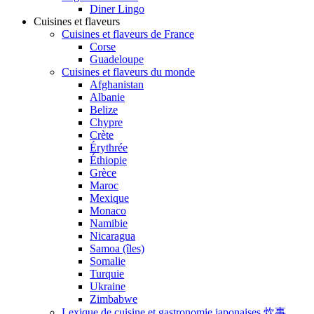
Diner Lingo
Cuisines et flaveurs
Cuisines et flaveurs de France
Corse
Guadeloupe
Cuisines et flaveurs du monde
Afghanistan
Albanie
Belize
Chypre
Crète
Érythrée
Éthiopie
Grèce
Maroc
Mexique
Monaco
Namibie
Nicaragua
Samoa (îles)
Somalie
Turquie
Ukraine
Zimbabwe
Lexique de cuisine et gastronomie japonaises 炊事