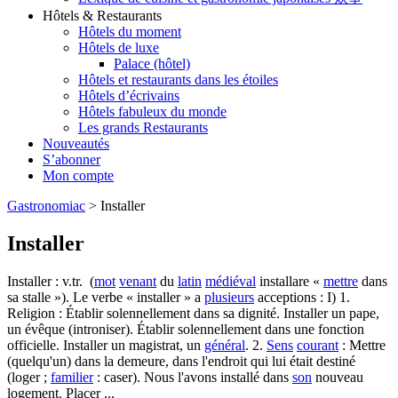
Hôtels & Restaurants
Hôtels du moment
Hôtels de luxe
Palace (hôtel)
Hôtels et restaurants dans les étoiles
Hôtels d’écrivains
Hôtels fabuleux du monde
Les grands Restaurants
Nouveautés
S’abonner
Mon compte
Gastronomiac
>
Installer
Installer
Installer : v.tr. (
mot
venant
du
latin
médiéval
installare «
mettre
dans
sa stalle »). Le verbe « installer » a
plusieurs
acceptions : I) 1.
Religion : Établir solennellement dans sa dignité. Installer un pape,
un évêque (introniser). Établir solennellement dans une fonction
officielle. Installer un magistrat, un
général
. 2.
Sens
courant
: Mettre
(quelqu'un) dans la demeure, dans l'endroit qui lui était destiné
(loger ;
familier
: caser). Nous l'avons installé dans
son
nouveau
logement. Placer ...