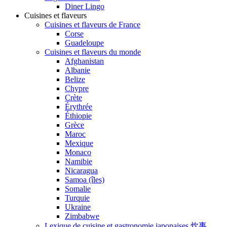
Diner Lingo
Cuisines et flaveurs
Cuisines et flaveurs de France
Corse
Guadeloupe
Cuisines et flaveurs du monde
Afghanistan
Albanie
Belize
Chypre
Crète
Érythrée
Éthiopie
Grèce
Maroc
Mexique
Monaco
Namibie
Nicaragua
Samoa (îles)
Somalie
Turquie
Ukraine
Zimbabwe
Lexique de cuisine et gastronomie japonaises 炊事