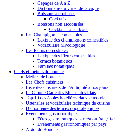
Cépages de A à Z
Dictionnaire du vin et de la vigne
Boissons alcoolisées
Cocktails
Boissons non-alcoolisées
Cocktails sans alcool
Les Champignons comestibles
Lexique des champignons comestibles
Vocabulaire Mycologique
Les Fleurs comestibles
Lexique des Fleurs comestibles
Termes botaniques
Familles botaniques
Chefs et métiers de bouche
Métiers de bouche
Les Chefs cuisiniers
Liste des cuisiniers de l’Antiquité à nos jours
La Grande Carte des Mets et des Plats
Top 10 des écoles hôtelières dans le monde
Ustensiles et vocabulaire technique de cuisine
Dictionnaire des termes organoleptiques
Événements gastronomiques
Fêtes gastronomiques par région française
Evénements gastronomiques par pays
Argot de Bouche