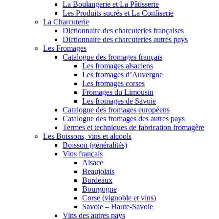
La Boulangerie et La Pâtisserie
Les Produits sucrés et La Confiserie
La Charcuterie
Dictionnaire des charcuteries françaises
Dictionnaire des charcuteries autres pays
Les Fromages
Catalogue des fromages français
Les fromages alsaciens
Les fromages d’Auvergne
Les fromages corses
Fromages du Limousin
Les fromages de Savoie
Catalogue des fromages européens
Catalogue des fromages des autres pays
Termes et techniques de fabrication fromagère
Les Boissons, vins et alcools
Boisson (généralités)
Vins français
Alsace
Beaujolais
Bordeaux
Bourgogne
Corse (vignoble et vins)
Savoie – Haute-Savoie
Vins des autres pays