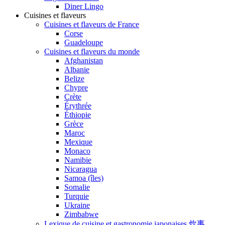
Diner Lingo
Cuisines et flaveurs
Cuisines et flaveurs de France
Corse
Guadeloupe
Cuisines et flaveurs du monde
Afghanistan
Albanie
Belize
Chypre
Crète
Érythrée
Éthiopie
Grèce
Maroc
Mexique
Monaco
Namibie
Nicaragua
Samoa (îles)
Somalie
Turquie
Ukraine
Zimbabwe
Lexique de cuisine et gastronomie japonaises 炊事