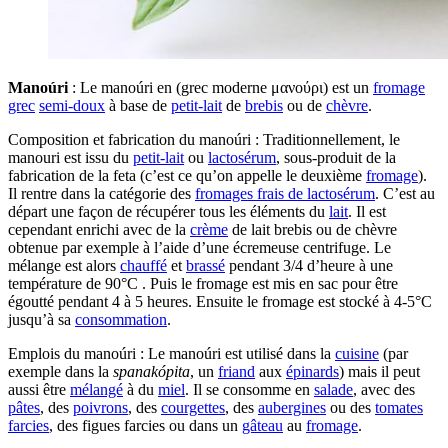
Manoúri
: Le manoúri en (grec moderne μανούρι) est un
fromage
grec
semi-doux
à base de
petit-lait
de
brebis
ou de
chèvre
.
Composition et fabrication du manoúri : Traditionnellement, le
manouri est issu du
petit-lait
ou
lactosérum
, sous-produit de la
fabrication de la feta (c’est ce qu’on appelle le deuxième
fromage
).
Il rentre dans la catégorie des
fromages frais de lactosérum
. C’est au
départ une façon de récupérer tous les éléments du
lait
. Il est
cependant enrichi avec de la
crème
de lait brebis ou de chèvre
obtenue par exemple à l’aide d’une écremeuse centrifuge. Le
mélange est alors
chauffé
et
brassé
pendant 3/4 d’heure à une
température de 90°C . Puis le fromage est mis en sac pour être
égoutté pendant 4 à 5 heures. Ensuite le fromage est stocké à 4-5°C
jusqu’à sa
consommation
.
Emplois du manoúri : Le manoúri est utilisé dans la
cuisine
(par
exemple dans la
spanakópita
, un
friand
aux
épinards
) mais il peut
aussi être
mélangé
à du
miel
. Il se consomme en
salade
, avec des
pâtes
, des
poivrons
, des
courgettes
, des
aubergines
ou des
tomates
farcies
, des figues farcies ou dans un
gâteau
au
fromage
.