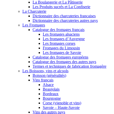
La Boulangerie et La Pâtisserie
Les Produits sucrés et La Confiserie
La Charcuterie
Dictionnaire des charcuteries françaises
Dictionnaire des charcuteries autres pays
Les Fromages
Catalogue des fromages français
Les fromages alsaciens
Les fromages d’Auvergne
Les fromages corses
Fromages du Limousin
Les fromages de Savoie
Catalogue des fromages européens
Catalogue des fromages des autres pays
Termes et techniques de fabrication fromagère
Les Boissons, vins et alcools
Boisson (généralités)
Vins français
Alsace
Beaujolais
Bordeaux
Bourgogne
Corse (vignoble et vins)
Savoie – Haute-Savoie
Vins des autres pays