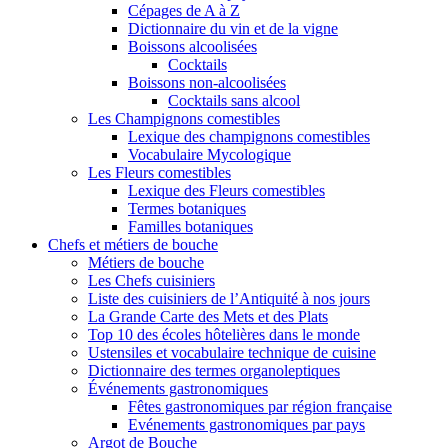
Cépages de A à Z
Dictionnaire du vin et de la vigne
Boissons alcoolisées
Cocktails
Boissons non-alcoolisées
Cocktails sans alcool
Les Champignons comestibles
Lexique des champignons comestibles
Vocabulaire Mycologique
Les Fleurs comestibles
Lexique des Fleurs comestibles
Termes botaniques
Familles botaniques
Chefs et métiers de bouche
Métiers de bouche
Les Chefs cuisiniers
Liste des cuisiniers de l’Antiquité à nos jours
La Grande Carte des Mets et des Plats
Top 10 des écoles hôtelières dans le monde
Ustensiles et vocabulaire technique de cuisine
Dictionnaire des termes organoleptiques
Événements gastronomiques
Fêtes gastronomiques par région française
Evénements gastronomiques par pays
Argot de Bouche