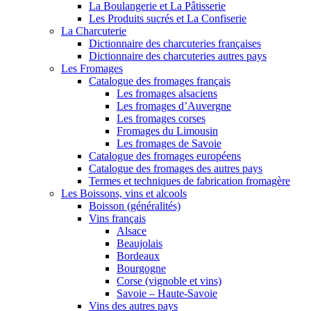
La Boulangerie et La Pâtisserie
Les Produits sucrés et La Confiserie
La Charcuterie
Dictionnaire des charcuteries françaises
Dictionnaire des charcuteries autres pays
Les Fromages
Catalogue des fromages français
Les fromages alsaciens
Les fromages d’Auvergne
Les fromages corses
Fromages du Limousin
Les fromages de Savoie
Catalogue des fromages européens
Catalogue des fromages des autres pays
Termes et techniques de fabrication fromagère
Les Boissons, vins et alcools
Boisson (généralités)
Vins français
Alsace
Beaujolais
Bordeaux
Bourgogne
Corse (vignoble et vins)
Savoie – Haute-Savoie
Vins des autres pays