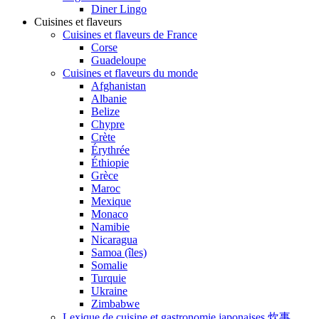
Diner Lingo
Cuisines et flaveurs
Cuisines et flaveurs de France
Corse
Guadeloupe
Cuisines et flaveurs du monde
Afghanistan
Albanie
Belize
Chypre
Crète
Érythrée
Éthiopie
Grèce
Maroc
Mexique
Monaco
Namibie
Nicaragua
Samoa (îles)
Somalie
Turquie
Ukraine
Zimbabwe
Lexique de cuisine et gastronomie japonaises 炊事