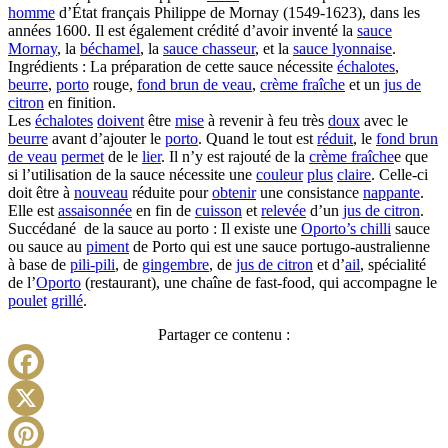
homme
d’État français Philippe de Mornay (1549-1623), dans les
années 1600. Il est également crédité d’avoir inventé la
sauce
Mornay
, la
béchamel
, la
sauce chasseur
, et la
sauce lyonnaise
.
Ingrédients : La préparation de cette sauce nécessite
échalotes
,
beurre
,
porto
rouge,
fond brun de veau
,
crème fraîche
et un
jus de
citron
en finition.
Les
échalotes
doivent
être
mise
à revenir à feu très
doux
avec le
beurre
avant d’ajouter le
porto
. Quand le tout est
réduit
, le
fond brun
de veau
permet
de le
lier
. Il n’y est rajouté de la
crème fraîche
e que
si l’utilisation de la sauce nécessite une
couleur
plus
claire
. Celle-ci
doit être à
nouveau
réduite pour
obtenir
une consistance
nappante
.
Elle est
assaisonnée
en fin de
cuisson
et
relevée
d’un
jus de citron
.
Succédané de la sauce au porto : Il existe une
Oporto’s chilli
sauce
ou sauce au
piment
de Porto qui est une sauce portugo-australienne
à base de
pili-pili
, de
gingembre
, de
jus de citron
et d’
ail
, spécialité
de l’
Oporto
(restaurant), une chaîne de fast-food, qui accompagne le
poulet
grillé
.
Partager ce contenu :
Facebook
X