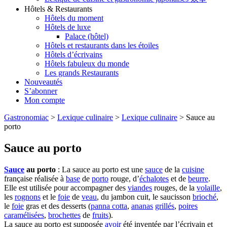
Hôtels & Restaurants
Hôtels du moment
Hôtels de luxe
Palace (hôtel)
Hôtels et restaurants dans les étoiles
Hôtels d’écrivains
Hôtels fabuleux du monde
Les grands Restaurants
Nouveautés
S’abonner
Mon compte
Gastronomiac
>
Lexique culinaire
>
Lexique culinaire
>
Sauce au
porto
Sauce au porto
Sauce
au porto
: La sauce au porto est une
sauce
de la
cuisine
française réalisée à
base
de
porto
rouge, d’
échalotes
et de
beurre
.
Elle est utilisée pour accompagner des
viandes
rouges, de la
volaille
,
les
rognons
et le
foie
de
veau
, du jambon cuit, le saucisson
brioché
,
le
foie
gras et des desserts (
panna cotta
,
ananas
grillés
,
poires
caramélisées
,
brochettes
de
fruits
).
La sauce au porto est supposée
avoir
été inventée par l’écrivain et