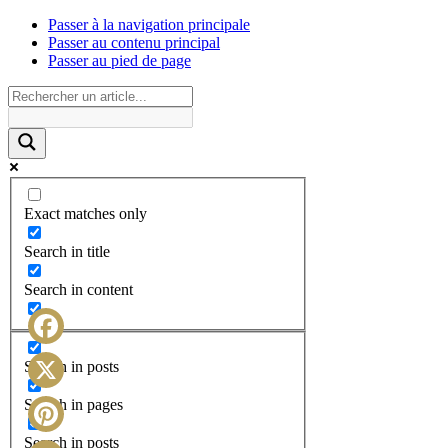
Passer à la navigation principale
Passer au contenu principal
Passer au pied de page
Exact matches only
Search in title
Search in content
Facebook
Search in posts
X
Search in pages
Search in posts
Pinterest