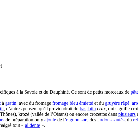
e)
cifiques à la Savoie et du Dauphiné. Ce sont de petits morceaux de
pât
t
à
gratin
, avec du fromage
fromage bleu
émietté
et du
gruyère
râpé
,
arr
tit
, d’autres pensent qu’il proviendrait du
bas
latin
crux
, qui signifie c
Thônes), krozè (vallée de l’Oisans) ou encore crozettos dans
plusieurs
r
urs
de préparation on y
ajoute
de l’
oignon
sué
, des l
ardons
sautés
, du
re
algré tout «
al dente
».