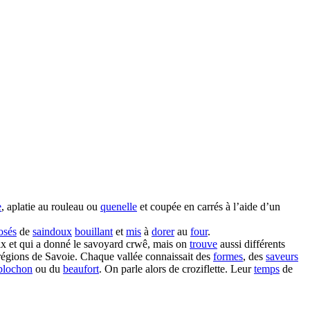
e
, aplatie au rouleau ou
quenelle
et coupée en carrés à l’aide d’un
osés
de
saindoux
bouillant
et
mis
à
dorer
au
four
.
roix et qui a donné le savoyard crwê, mais on
trouve
aussi différents
égions de Savoie. Chaque vallée connaissait des
formes
, des
saveurs
blochon
ou du
beaufort
. On parle alors de croziflette. Leur
temps
de