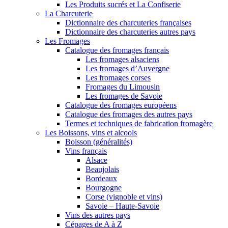
Les Produits sucrés et La Confiserie
La Charcuterie
Dictionnaire des charcuteries françaises
Dictionnaire des charcuteries autres pays
Les Fromages
Catalogue des fromages français
Les fromages alsaciens
Les fromages d’Auvergne
Les fromages corses
Fromages du Limousin
Les fromages de Savoie
Catalogue des fromages européens
Catalogue des fromages des autres pays
Termes et techniques de fabrication fromagère
Les Boissons, vins et alcools
Boisson (généralités)
Vins français
Alsace
Beaujolais
Bordeaux
Bourgogne
Corse (vignoble et vins)
Savoie – Haute-Savoie
Vins des autres pays
Cépages de A à Z