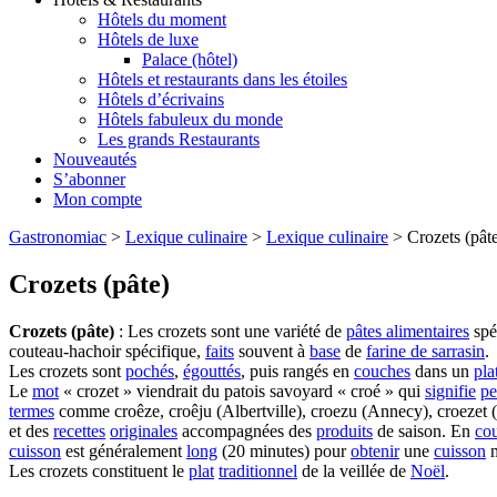
Hôtels du moment
Hôtels de luxe
Palace (hôtel)
Hôtels et restaurants dans les étoiles
Hôtels d’écrivains
Hôtels fabuleux du monde
Les grands Restaurants
Nouveautés
S’abonner
Mon compte
Gastronomiac
>
Lexique culinaire
>
Lexique culinaire
>
Crozets (pât
Crozets (pâte)
Crozets (pâte)
: Les crozets sont une variété de
pâtes alimentaires
spé
couteau-hachoir spécifique,
faits
souvent à
base
de
farine de sarrasin
.
Les crozets sont
pochés
,
égouttés
, puis rangés en
couches
dans un
pla
Le
mot
« crozet » viendrait du patois savoyard « croé » qui
signifie
pe
termes
comme croêze, croêju (Albertville), croezu (Annecy), croezet (
et des
recettes
originales
accompagnées des
produits
de saison. En
co
cuisson
est généralement
long
(20 minutes) pour
obtenir
une
cuisson
m
Les crozets constituent le
plat
traditionnel
de la veillée de
Noël
.