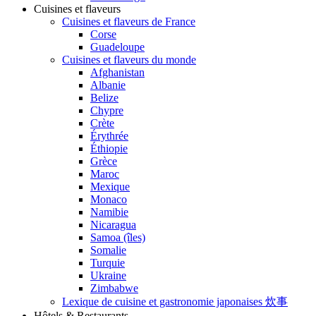
Cuisines et flaveurs
Cuisines et flaveurs de France
Corse
Guadeloupe
Cuisines et flaveurs du monde
Afghanistan
Albanie
Belize
Chypre
Crète
Érythrée
Éthiopie
Grèce
Maroc
Mexique
Monaco
Namibie
Nicaragua
Samoa (îles)
Somalie
Turquie
Ukraine
Zimbabwe
Lexique de cuisine et gastronomie japonaises 炊事
Hôtels & Restaurants