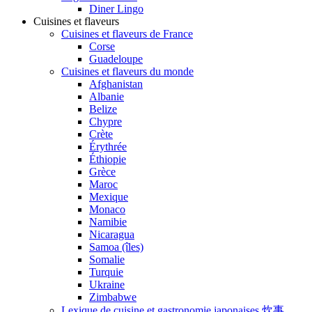
Diner Lingo
Cuisines et flaveurs
Cuisines et flaveurs de France
Corse
Guadeloupe
Cuisines et flaveurs du monde
Afghanistan
Albanie
Belize
Chypre
Crète
Érythrée
Éthiopie
Grèce
Maroc
Mexique
Monaco
Namibie
Nicaragua
Samoa (îles)
Somalie
Turquie
Ukraine
Zimbabwe
Lexique de cuisine et gastronomie japonaises 炊事