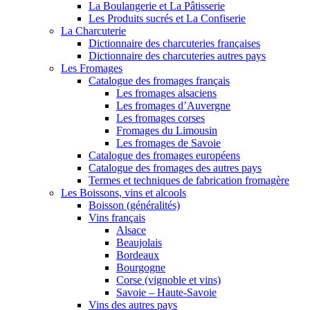
La Boulangerie et La Pâtisserie
Les Produits sucrés et La Confiserie
La Charcuterie
Dictionnaire des charcuteries françaises
Dictionnaire des charcuteries autres pays
Les Fromages
Catalogue des fromages français
Les fromages alsaciens
Les fromages d’Auvergne
Les fromages corses
Fromages du Limousin
Les fromages de Savoie
Catalogue des fromages européens
Catalogue des fromages des autres pays
Termes et techniques de fabrication fromagère
Les Boissons, vins et alcools
Boisson (généralités)
Vins français
Alsace
Beaujolais
Bordeaux
Bourgogne
Corse (vignoble et vins)
Savoie – Haute-Savoie
Vins des autres pays