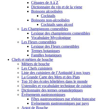
Cépages de A à Z
Dictionnaire du vin et de la vigne
Boissons alcoolisées
Cocktails
Boissons non-alcoolisées
Cocktails sans alcool
Les Champignons comestibles
Lexique des champignons comestibles
Vocabulaire Mycologique
Les Fleurs comestibles
Lexique des Fleurs comestibles
Termes botaniques
Familles botaniques
Chefs et métiers de bouche
Métiers de bouche
Les Chefs cuisiniers
Liste des cuisiniers de l’Antiquité à nos jours
La Grande Carte des Mets et des Plats
Top 10 des écoles hôtelières dans le monde
Ustensiles et vocabulaire technique de cuisine
Dictionnaire des termes organoleptiques
Événements gastronomiques
Fêtes gastronomiques par région française
Evénements gastronomiques par pays
Argot de Bouche