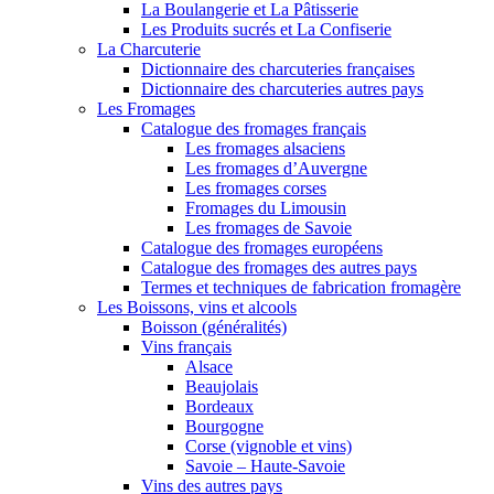
La Boulangerie et La Pâtisserie
Les Produits sucrés et La Confiserie
La Charcuterie
Dictionnaire des charcuteries françaises
Dictionnaire des charcuteries autres pays
Les Fromages
Catalogue des fromages français
Les fromages alsaciens
Les fromages d’Auvergne
Les fromages corses
Fromages du Limousin
Les fromages de Savoie
Catalogue des fromages européens
Catalogue des fromages des autres pays
Termes et techniques de fabrication fromagère
Les Boissons, vins et alcools
Boisson (généralités)
Vins français
Alsace
Beaujolais
Bordeaux
Bourgogne
Corse (vignoble et vins)
Savoie – Haute-Savoie
Vins des autres pays