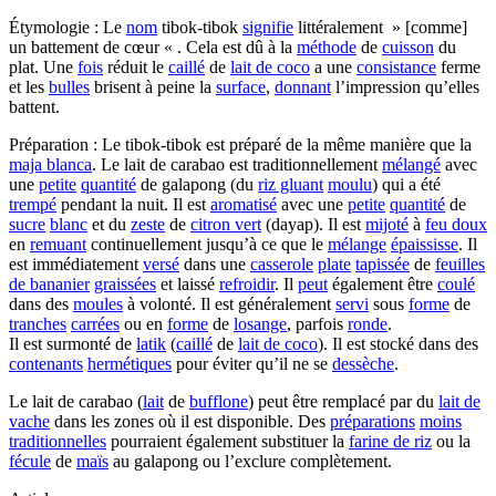
Étymologie : Le
nom
tibok-tibok
signifie
littéralement » [comme]
un battement de cœur « . Cela est dû à la
méthode
de
cuisson
du
plat. Une
fois
réduit le
caillé
de
lait de coco
a une
consistance
ferme
et les
bulles
brisent à peine la
surface
,
donnant
l’impression qu’elles
battent.
Préparation : Le tibok-tibok est préparé de la même manière que la
maja blanca
. Le lait de carabao est traditionnellement
mélangé
avec
une
petite
quantité
de galapong (du
riz gluant
moulu
) qui a été
trempé
pendant la nuit. Il est
aromatisé
avec une
petite
quantité
de
sucre
blanc
et du
zeste
de
citron vert
(dayap). Il est
mijoté
à
feu doux
en
remuant
continuellement jusqu’à ce que le
mélange
épaississe
. Il
est immédiatement
versé
dans une
casserole
plate
tapissée
de
feuilles
de bananier
graissées
et laissé
refroidir
. Il
peut
également être
coulé
dans des
moules
à volonté. Il est généralement
servi
sous
forme
de
tranches
carrées
ou en
forme
de
losange
, parfois
ronde
.
Il est surmonté de
latik
(
caillé
de
lait de coco
). Il est stocké dans des
contenants
hermétiques
pour éviter qu’il ne se
dessèche
.
Le lait de carabao (
lait
de
bufflone
) peut être remplacé par du
lait de
vache
dans les zones où il est disponible. Des
préparations
moins
traditionnelles
pourraient également substituer la
farine de riz
ou la
fécule
de
maïs
au galapong ou l’exclure complètement.