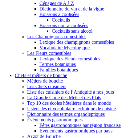
Cépages de A à Z
Dictionnaire du vin et de la vigne
Boissons alcoolisées
Cocktails
Boissons non-alcoolisées
Cocktails sans alcool
Les Champignons comestibles
Lexique des champignons comestibles
Vocabulaire Mycologique
Les Fleurs comestibles
Lexique des Fleurs comestibles
Termes botaniques
Familles botaniques
Chefs et métiers de bouche
Métiers de bouche
Les Chefs cuisiniers
Liste des cuisiniers de l’Antiquité à nos jours
La Grande Carte des Mets et des Plats
Top 10 des écoles hôtelières dans le monde
Ustensiles et vocabulaire technique de cuisine
Dictionnaire des termes organoleptiques
Événements gastronomiques
Fêtes gastronomiques par région française
Evénements gastronomiques par pays
Argot de Bouche