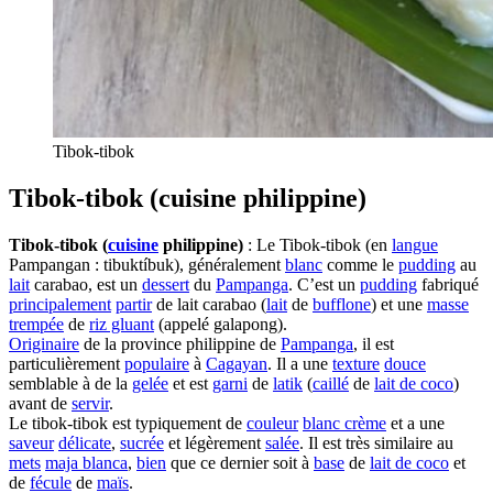
Tibok-tibok
Tibok-tibok (cuisine philippine)
Tibok-tibok (
cuisine
philippine)
: Le Tibok-tibok (en
langue
Pampangan : tibuktíbuk), généralement
blanc
comme le
pudding
au
lait
carabao, est un
dessert
du
Pampanga
. C’est un
pudding
fabriqué
principalement
partir
de lait carabao (
lait
de
bufflone
) et une
masse
trempée
de
riz gluant
(appelé galapong).
Originaire
de la province philippine de
Pampanga
, il est
particulièrement
populaire
à
Cagayan
. Il a une
texture
douce
semblable à de la
gelée
et est
garni
de
latik
(
caillé
de
lait de coco
)
avant de
servir
.
Le tibok-tibok est typiquement de
couleur
blanc crème
et a une
saveur
délicate
,
sucrée
et légèrement
salée
. Il est très similaire au
mets
maja blanca
,
bien
que ce dernier soit à
base
de
lait de coco
et
de
fécule
de
maïs
.