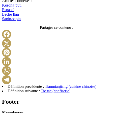
Articles connexes :
Kesong puti
Espasol
Leche flan
Sapin-sapin
Partager ce contenu :
Facebook
X
Pinterest
LinkedIn
WhatsApp
Définition précédente :
Tianmianjiang (cuisine chinoise)
Telegram
Définition suivante :
Tic tac (confiserie)
Footer
Newsletter