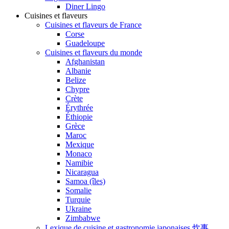
Diner Lingo
Cuisines et flaveurs
Cuisines et flaveurs de France
Corse
Guadeloupe
Cuisines et flaveurs du monde
Afghanistan
Albanie
Belize
Chypre
Crète
Érythrée
Éthiopie
Grèce
Maroc
Mexique
Monaco
Namibie
Nicaragua
Samoa (îles)
Somalie
Turquie
Ukraine
Zimbabwe
Lexique de cuisine et gastronomie japonaises 炊事