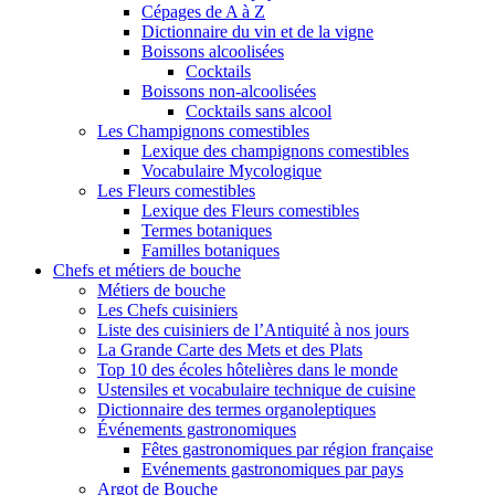
Cépages de A à Z
Dictionnaire du vin et de la vigne
Boissons alcoolisées
Cocktails
Boissons non-alcoolisées
Cocktails sans alcool
Les Champignons comestibles
Lexique des champignons comestibles
Vocabulaire Mycologique
Les Fleurs comestibles
Lexique des Fleurs comestibles
Termes botaniques
Familles botaniques
Chefs et métiers de bouche
Métiers de bouche
Les Chefs cuisiniers
Liste des cuisiniers de l’Antiquité à nos jours
La Grande Carte des Mets et des Plats
Top 10 des écoles hôtelières dans le monde
Ustensiles et vocabulaire technique de cuisine
Dictionnaire des termes organoleptiques
Événements gastronomiques
Fêtes gastronomiques par région française
Evénements gastronomiques par pays
Argot de Bouche