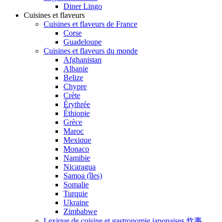
Diner Lingo
Cuisines et flaveurs
Cuisines et flaveurs de France
Corse
Guadeloupe
Cuisines et flaveurs du monde
Afghanistan
Albanie
Belize
Chypre
Crète
Érythrée
Éthiopie
Grèce
Maroc
Mexique
Monaco
Namibie
Nicaragua
Samoa (îles)
Somalie
Turquie
Ukraine
Zimbabwe
Lexique de cuisine et gastronomie japonaises 炊事