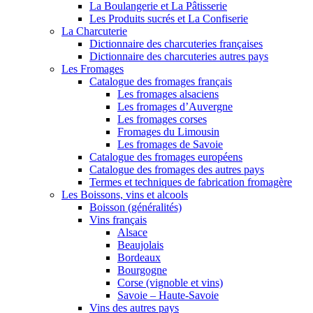
La Boulangerie et La Pâtisserie
Les Produits sucrés et La Confiserie
La Charcuterie
Dictionnaire des charcuteries françaises
Dictionnaire des charcuteries autres pays
Les Fromages
Catalogue des fromages français
Les fromages alsaciens
Les fromages d’Auvergne
Les fromages corses
Fromages du Limousin
Les fromages de Savoie
Catalogue des fromages européens
Catalogue des fromages des autres pays
Termes et techniques de fabrication fromagère
Les Boissons, vins et alcools
Boisson (généralités)
Vins français
Alsace
Beaujolais
Bordeaux
Bourgogne
Corse (vignoble et vins)
Savoie – Haute-Savoie
Vins des autres pays