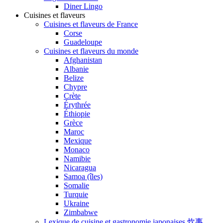
Diner Lingo
Cuisines et flaveurs
Cuisines et flaveurs de France
Corse
Guadeloupe
Cuisines et flaveurs du monde
Afghanistan
Albanie
Belize
Chypre
Crète
Érythrée
Éthiopie
Grèce
Maroc
Mexique
Monaco
Namibie
Nicaragua
Samoa (îles)
Somalie
Turquie
Ukraine
Zimbabwe
Lexique de cuisine et gastronomie japonaises 炊事