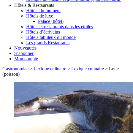
Hôtels & Restaurants
Hôtels du moment
Hôtels de luxe
Palace (hôtel)
Hôtels et restaurants dans les étoiles
Hôtels d’écrivains
Hôtels fabuleux du monde
Les grands Restaurants
Nouveautés
S’abonner
Mon compte
Gastronomiac
>
Lexique culinaire
>
Lexique culinaire
>
Lotte
(poisson)