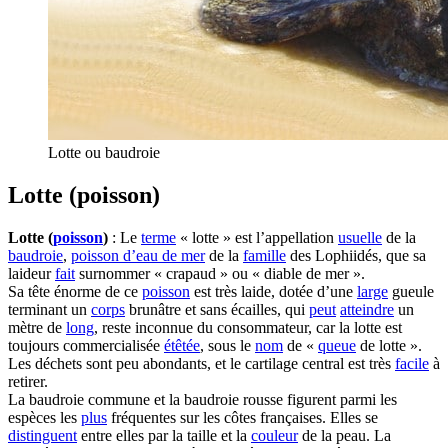
Lotte ou baudroie
Lotte (poisson)
Lotte (
poisson
)
: Le
terme
« lotte » est l’appellation
usuelle
de la
baudroie
,
poisson d’eau de mer
de la
famille
des Lophiidés, que sa
laideur
fait
surnommer « crapaud » ou « diable de mer ».
Sa tête énorme de ce
poisson
est très laide, dotée d’une
large
gueule
terminant un
corps
brunâtre et sans écailles, qui
peut
atteindre
un
mètre de
long
, reste inconnue du consommateur, car la lotte est
toujours commercialisée
étêtée
, sous le
nom
de «
queue
de lotte ».
Les déchets sont peu abondants, et le cartilage central est très
facile
à
retirer.
La baudroie commune et la baudroie rousse figurent parmi les
espèces les
plus
fréquentes sur les côtes françaises. Elles se
distinguent
entre elles par la taille et la
couleur
de la peau. La