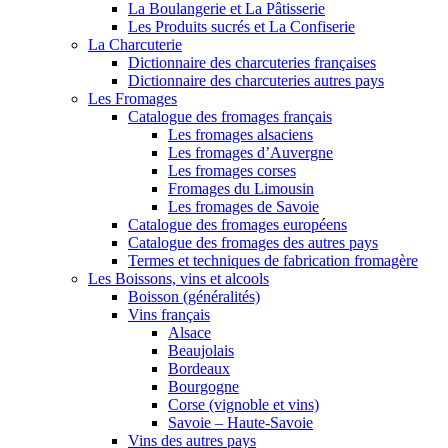
La Boulangerie et La Pâtisserie
Les Produits sucrés et La Confiserie
La Charcuterie
Dictionnaire des charcuteries françaises
Dictionnaire des charcuteries autres pays
Les Fromages
Catalogue des fromages français
Les fromages alsaciens
Les fromages d’Auvergne
Les fromages corses
Fromages du Limousin
Les fromages de Savoie
Catalogue des fromages européens
Catalogue des fromages des autres pays
Termes et techniques de fabrication fromagère
Les Boissons, vins et alcools
Boisson (généralités)
Vins français
Alsace
Beaujolais
Bordeaux
Bourgogne
Corse (vignoble et vins)
Savoie – Haute-Savoie
Vins des autres pays