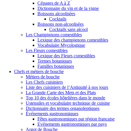
Cépages de A à Z
Dictionnaire du vin et de la vigne
Boissons alcoolisées
Cocktails
Boissons non-alcoolisées
Cocktails sans alcool
Les Champignons comestibles
Lexique des champignons comestibles
Vocabulaire Mycologique
Les Fleurs comestibles
Lexique des Fleurs comestibles
Termes botaniques
Familles botaniques
Chefs et métiers de bouche
Métiers de bouche
Les Chefs cuisiniers
Liste des cuisiniers de l’Antiquité à nos jours
La Grande Carte des Mets et des Plats
Top 10 des écoles hôtelières dans le monde
Ustensiles et vocabulaire technique de cuisine
Dictionnaire des termes organoleptiques
Événements gastronomiques
Fêtes gastronomiques par région française
Evénements gastronomiques par pays
Argot de Bouche