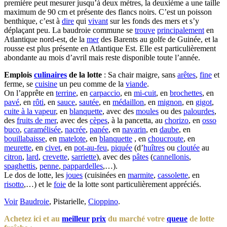
première peut mesurer jusqu’à deux mètres, la deuxième a une taille
maximum de 90 cm et présente des flancs noirs. C’est un poisson
benthique, c’est à
dire
qui
vivant
sur les fonds des mers et s’y
déplaçant peu. La baudroie commune se
trouve
principalement
en
Atlantique nord-est, de la
mer
des Barents au golfe de Guinée, et la
rousse est plus présente en Atlantique Est. Elle est particulièrement
abondante au mois d’avril mais reste disponible toute l’année.
Emplois
culinaires
de la lotte
: Sa chair maigre, sans
arêtes
,
fine
et
ferme, se
cuisine
un peu comme de la
viande
.
On l’apprête en
terrine
, en
carpaccio
, en
mi-cuit
, en
brochettes
, en
pavé
, en
rôti
, en
sauce
,
sautée
, en
médaillon
, en
mignon
, en
gigot
,
cuite à la vapeur
, en
blanquette
, avec des
moules
ou des
palourdes
,
des
fruits de mer
, avec des
cèpes
, à la pancetta, au
chorizo
, en
osso
buco
,
caramélisée
,
nacrée
,
panée
, en
navarin
, en
daube
, en
bouillabaisse
, en
matelote
, en
blanquette
, en
choucroute
, en
meurette
, en
civet
, en
pot-au-feu
,
piquée
(d’
huîtres
ou
cloutée
au
citron
,
lard
,
crevette
,
sarriette
), avec des
pâtes
(
cannellonis
,
spaghettis
,
penne
,
pappardelles
,…).
Le dos de lotte, les
joues
(cuisinées en
marmite
,
cassolette
, en
risotto
,…) et le
foie
de la lotte sont particulièrement appréciés.
Voir
Baudroie
, Pistarielle,
Cioppino
.
Achetez ici et au
meilleur
prix
du marché votre
queue
de lotte