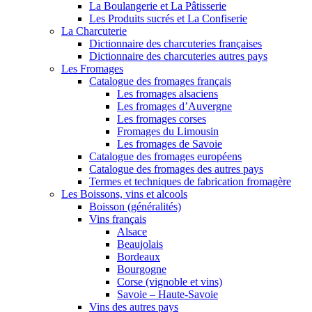
La Boulangerie et La Pâtisserie
Les Produits sucrés et La Confiserie
La Charcuterie
Dictionnaire des charcuteries françaises
Dictionnaire des charcuteries autres pays
Les Fromages
Catalogue des fromages français
Les fromages alsaciens
Les fromages d’Auvergne
Les fromages corses
Fromages du Limousin
Les fromages de Savoie
Catalogue des fromages européens
Catalogue des fromages des autres pays
Termes et techniques de fabrication fromagère
Les Boissons, vins et alcools
Boisson (généralités)
Vins français
Alsace
Beaujolais
Bordeaux
Bourgogne
Corse (vignoble et vins)
Savoie – Haute-Savoie
Vins des autres pays