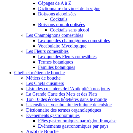
Cépages de A à Z
Dictionnaire du vin et de la vigne
Boissons alcoolisées
Cocktails
Boissons non-alcoolisées
Cocktails sans alcool
Les Champignons comestibles
Lexique des champignons comestibles
Vocabulaire Mycologique
Les Fleurs comestibles
Lexique des Fleurs comestibles
Termes botaniques
Familles botaniques
Chefs et métiers de bouche
Métiers de bouche
Les Chefs cuisiniers
Liste des cuisiniers de l’Antiquité à nos jours
La Grande Carte des Mets et des Plats
Top 10 des écoles hôtelières dans le monde
Ustensiles et vocabulaire technique de cuisine
Dictionnaire des termes organoleptiques
Événements gastronomiques
Fêtes gastronomiques par région française
Evénements gastronomiques par pays
Argot de Bouche