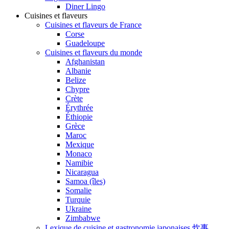
Diner Lingo
Cuisines et flaveurs
Cuisines et flaveurs de France
Corse
Guadeloupe
Cuisines et flaveurs du monde
Afghanistan
Albanie
Belize
Chypre
Crète
Érythrée
Éthiopie
Grèce
Maroc
Mexique
Monaco
Namibie
Nicaragua
Samoa (îles)
Somalie
Turquie
Ukraine
Zimbabwe
Lexique de cuisine et gastronomie japonaises 炊事