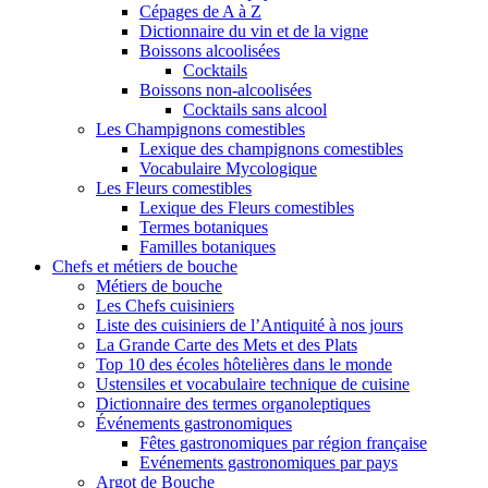
Cépages de A à Z
Dictionnaire du vin et de la vigne
Boissons alcoolisées
Cocktails
Boissons non-alcoolisées
Cocktails sans alcool
Les Champignons comestibles
Lexique des champignons comestibles
Vocabulaire Mycologique
Les Fleurs comestibles
Lexique des Fleurs comestibles
Termes botaniques
Familles botaniques
Chefs et métiers de bouche
Métiers de bouche
Les Chefs cuisiniers
Liste des cuisiniers de l’Antiquité à nos jours
La Grande Carte des Mets et des Plats
Top 10 des écoles hôtelières dans le monde
Ustensiles et vocabulaire technique de cuisine
Dictionnaire des termes organoleptiques
Événements gastronomiques
Fêtes gastronomiques par région française
Evénements gastronomiques par pays
Argot de Bouche