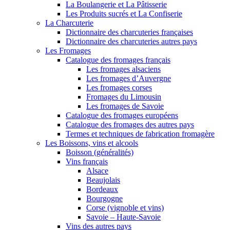
La Boulangerie et La Pâtisserie
Les Produits sucrés et La Confiserie
La Charcuterie
Dictionnaire des charcuteries françaises
Dictionnaire des charcuteries autres pays
Les Fromages
Catalogue des fromages français
Les fromages alsaciens
Les fromages d’Auvergne
Les fromages corses
Fromages du Limousin
Les fromages de Savoie
Catalogue des fromages européens
Catalogue des fromages des autres pays
Termes et techniques de fabrication fromagère
Les Boissons, vins et alcools
Boisson (généralités)
Vins français
Alsace
Beaujolais
Bordeaux
Bourgogne
Corse (vignoble et vins)
Savoie – Haute-Savoie
Vins des autres pays