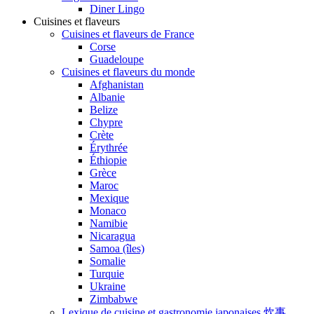
Diner Lingo
Cuisines et flaveurs
Cuisines et flaveurs de France
Corse
Guadeloupe
Cuisines et flaveurs du monde
Afghanistan
Albanie
Belize
Chypre
Crète
Érythrée
Éthiopie
Grèce
Maroc
Mexique
Monaco
Namibie
Nicaragua
Samoa (îles)
Somalie
Turquie
Ukraine
Zimbabwe
Lexique de cuisine et gastronomie japonaises 炊事