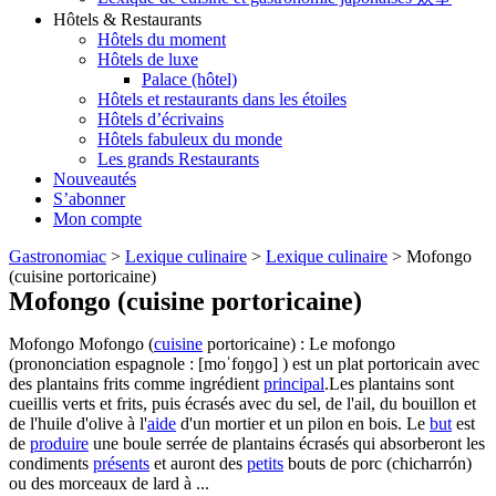
Hôtels & Restaurants
Hôtels du moment
Hôtels de luxe
Palace (hôtel)
Hôtels et restaurants dans les étoiles
Hôtels d’écrivains
Hôtels fabuleux du monde
Les grands Restaurants
Nouveautés
S’abonner
Mon compte
Gastronomiac
>
Lexique culinaire
>
Lexique culinaire
>
Mofongo
(cuisine portoricaine)
Mofongo (cuisine portoricaine)
Mofongo Mofongo (
cuisine
portoricaine) : Le mofongo
(prononciation espagnole : [moˈfoŋɡo] ) est un plat portoricain avec
des plantains frits comme ingrédient
principal
.Les plantains sont
cueillis verts et frits, puis écrasés avec du sel, de l'ail, du bouillon et
de l'huile d'olive à l'
aide
d'un mortier et un pilon en bois. Le
but
est
de
produire
une boule serrée de plantains écrasés qui absorberont les
condiments
présents
et auront des
petits
bouts de porc (chicharrón)
ou des morceaux de lard à ...