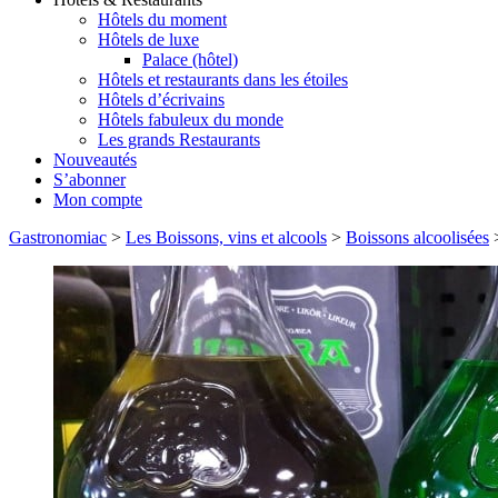
Hôtels du moment
Hôtels de luxe
Palace (hôtel)
Hôtels et restaurants dans les étoiles
Hôtels d’écrivains
Hôtels fabuleux du monde
Les grands Restaurants
Nouveautés
S’abonner
Mon compte
Gastronomiac
>
Les Boissons, vins et alcools
>
Boissons alcoolisées