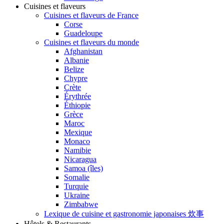
Cuisines et flaveurs
Cuisines et flaveurs de France
Corse
Guadeloupe
Cuisines et flaveurs du monde
Afghanistan
Albanie
Belize
Chypre
Crète
Érythrée
Éthiopie
Grèce
Maroc
Mexique
Monaco
Namibie
Nicaragua
Samoa (îles)
Somalie
Turquie
Ukraine
Zimbabwe
Lexique de cuisine et gastronomie japonaises 炊事
Hôtels & Restaurants