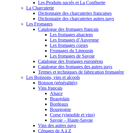
Les Produits sucrés et La Confiserie
La Charcuterie
Dictionnaire des charcuteries françaises
Dictionnaire des charcuteries autres pays
Les Fromages
Catalogue des fromages français
Les fromages alsaciens
Les fromages d’Auvergne
Les fromages corses
Fromages du Limousin
Les fromages de Savoie
Catalogue des fromages européens
Catalogue des fromages des autres pays
Termes et techniques de fabrication fromagère
Les Boissons, vins et alcools
Boisson (généralités)
Vins français
Alsace
Beaujolais
Bordeaux
Bourgogne
Corse (vignoble et vins)
Savoie – Haute-Savoie
Vins des autres pays
Cépages de A à Z