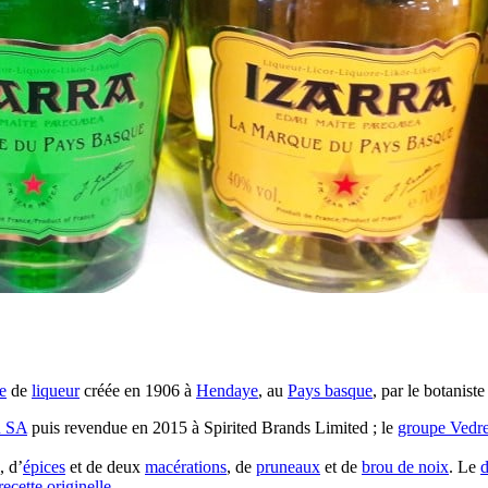
e
de
liqueur
créée en 1906 à
Hendaye
, au
Pays basque
, par le botaniste
u SA
puis revendue en 2015 à Spirited Brands Limited ; le
groupe Vedr
, d’
épices
et de deux
macérations
, de
pruneaux
et de
brou de noix
. Le
d
recette
originelle
.