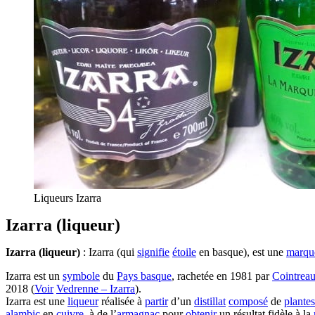
Liqueurs Izarra
Izarra (liqueur)
Izarra (liqueur)
: Izarra (qui
signifie
étoile
en basque), est une
marqu
Izarra est un
symbole
du
Pays basque
, rachetée en 1981 par
Cointrea
2018 (
Voir
Vedrenne – Izarra
).
Izarra est une
liqueur
réalisée à
partir
d’un
distillat
composé
de
plantes
alambic
en
cuivre
, à de l’
armagnac
pour
obtenir
un résultat fidèle à la