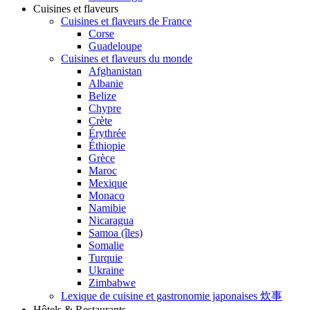
Cuisines et flaveurs
Cuisines et flaveurs de France
Corse
Guadeloupe
Cuisines et flaveurs du monde
Afghanistan
Albanie
Belize
Chypre
Crète
Érythrée
Éthiopie
Grèce
Maroc
Mexique
Monaco
Namibie
Nicaragua
Samoa (îles)
Somalie
Turquie
Ukraine
Zimbabwe
Lexique de cuisine et gastronomie japonaises 炊事
Hôtels & Restaurants