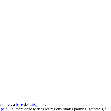
oldave
, à
base
de
maïs jaune
.
u
pain
, l’aliment de base dans les régions rurales pauvres. Toutefois, au