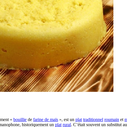
lement «
bouillie
de
farine de maïs
», est un
plat
traditionnel
roumain
et
m
oumanophone, historiquement un
plat
rural
. C’était souvent un substitut a