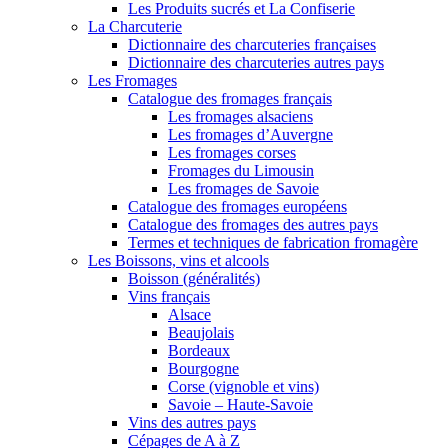
Les Produits sucrés et La Confiserie
La Charcuterie
Dictionnaire des charcuteries françaises
Dictionnaire des charcuteries autres pays
Les Fromages
Catalogue des fromages français
Les fromages alsaciens
Les fromages d’Auvergne
Les fromages corses
Fromages du Limousin
Les fromages de Savoie
Catalogue des fromages européens
Catalogue des fromages des autres pays
Termes et techniques de fabrication fromagère
Les Boissons, vins et alcools
Boisson (généralités)
Vins français
Alsace
Beaujolais
Bordeaux
Bourgogne
Corse (vignoble et vins)
Savoie – Haute-Savoie
Vins des autres pays
Cépages de A à Z