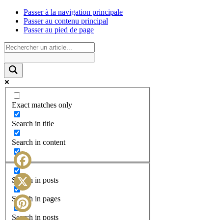
Passer à la navigation principale
Passer au contenu principal
Passer au pied de page
Exact matches only
Search in title
Search in content
Facebook
Search in posts
X
Search in pages
Search in posts
Pinterest