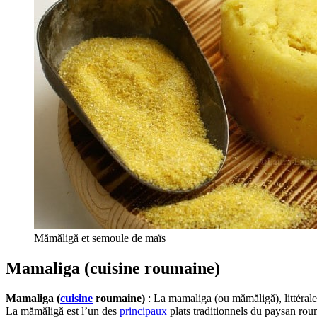
Mămăligă et semoule de maïs
Mamaliga (cuisine roumaine)
Mamaliga (
cuisine
roumaine)
: La mamaliga (ou mămăligă), littéra
La mămăligă est l’un des
principaux
plats traditionnels du paysan r