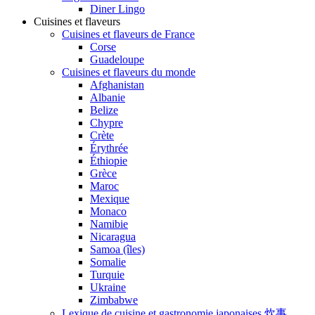
Diner Lingo
Cuisines et flaveurs
Cuisines et flaveurs de France
Corse
Guadeloupe
Cuisines et flaveurs du monde
Afghanistan
Albanie
Belize
Chypre
Crète
Érythrée
Éthiopie
Grèce
Maroc
Mexique
Monaco
Namibie
Nicaragua
Samoa (îles)
Somalie
Turquie
Ukraine
Zimbabwe
Lexique de cuisine et gastronomie japonaises 炊事