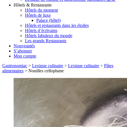
Hôtels & Restaurants
Hôtels du moment
Hôtels de luxe
Palace (hôtel)
Hôtels et restaurants dans les étoiles
Hôtels d’écrivains
Hôtels fabuleux du monde
Les grands Restaurants
Nouveautés
S’abonner
Mon compte
Gastronomiac
>
Lexique culinaire
>
Lexique culinaire
>
Pâtes
alimentaires
>
Nouilles cellophane