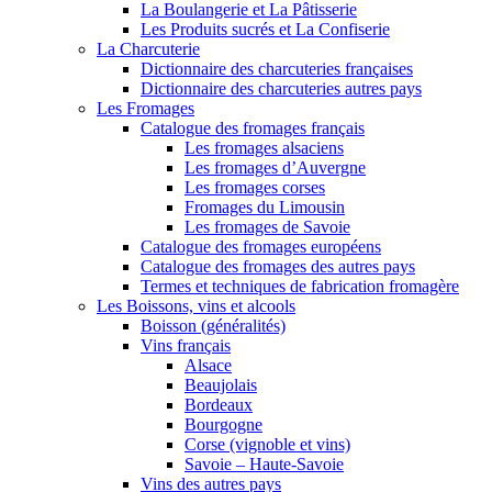
La Boulangerie et La Pâtisserie
Les Produits sucrés et La Confiserie
La Charcuterie
Dictionnaire des charcuteries françaises
Dictionnaire des charcuteries autres pays
Les Fromages
Catalogue des fromages français
Les fromages alsaciens
Les fromages d’Auvergne
Les fromages corses
Fromages du Limousin
Les fromages de Savoie
Catalogue des fromages européens
Catalogue des fromages des autres pays
Termes et techniques de fabrication fromagère
Les Boissons, vins et alcools
Boisson (généralités)
Vins français
Alsace
Beaujolais
Bordeaux
Bourgogne
Corse (vignoble et vins)
Savoie – Haute-Savoie
Vins des autres pays