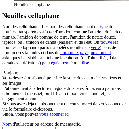
Nouilles cellophane
Nouilles cellophane
Nouilles cellophane : Les nouilles cellophane sont un
type
de
nouilles transparentes à
base
d'amidon, comme l'amidon de haricot
mungo, l'amidon de pomme de terre, l'amidon de patate douce,
tapioca, ou l'amidon de canna (balisier) et de l'eau.On
trouve
les
nouilles cellophane (parfois appelées nouilles de
verre
) sous de
nombreuses latitudes et dans de
nombreux
pays
,
notamment
asiatiques.Un stabilisant tel que le chitosan (ou l'alun, illégal dans
certaines juridictions)
peut
également
être
utilisé
...
Bonjour,
Vous devez être abonné pour lire la suite de cet article, ses liens et
ses images.
L'abonnement à la lecture intégrale du site est à 1 € euro par mois
(abonnement mensuel) ou 11 € / an (abonnement annuel), sans
engagement aucun.
Si vous avez déjà un abonnement en cours, merci de vous connecter
via le formulaire ci-dessous.
Sinon, vous pouvez
vous abonner ici.
Nom
d'utilisateur ou adresse de messagerie.