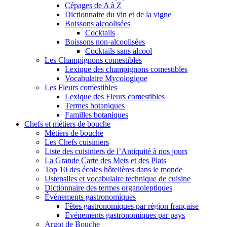
Cépages de A à Z
Dictionnaire du vin et de la vigne
Boissons alcoolisées
Cocktails
Boissons non-alcoolisées
Cocktails sans alcool
Les Champignons comestibles
Lexique des champignons comestibles
Vocabulaire Mycologique
Les Fleurs comestibles
Lexique des Fleurs comestibles
Termes botaniques
Familles botaniques
Chefs et métiers de bouche
Métiers de bouche
Les Chefs cuisiniers
Liste des cuisiniers de l’Antiquité à nos jours
La Grande Carte des Mets et des Plats
Top 10 des écoles hôtelières dans le monde
Ustensiles et vocabulaire technique de cuisine
Dictionnaire des termes organoleptiques
Événements gastronomiques
Fêtes gastronomiques par région française
Evénements gastronomiques par pays
Argot de Bouche